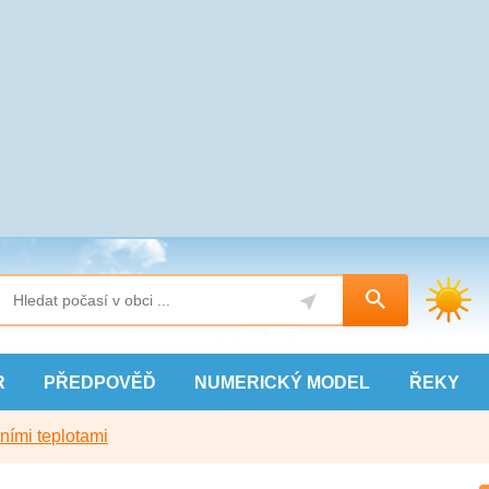
R
PŘEDPOVĚĎ
NUMERICKÝ
MODEL
ŘEKY
ními teplotami