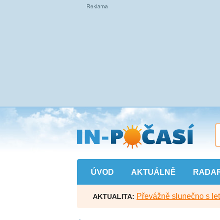
Přejít
na
hlavní
obsah
ÚVOD
AKTUÁLNĚ
RADA
Převážně slunečno s let
AKTUALITA: