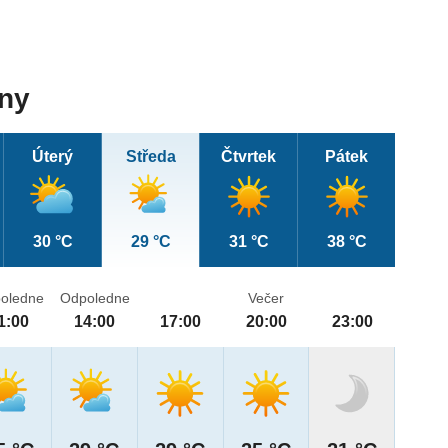
dny
Úterý
Středa
Čtvrtek
Pátek
30 °C
29 °C
31 °C
38 °C
oledne
Odpoledne
Večer
1:00
14:00
17:00
20:00
23:00