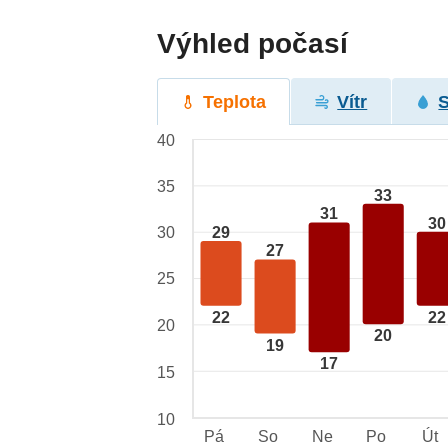
Výhled počasí
Teplota
Vítr
40
35
33
31
30
29
30
27
25
22
22
20
20
19
17
15
10
Pá
So
Ne
Po
Út