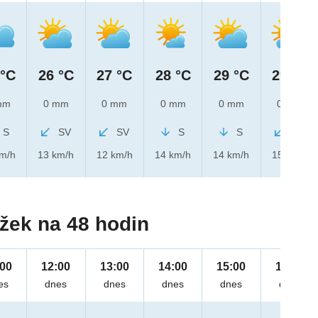
 °C
26 °C
27 °C
28 °C
29 °C
29 °C
mm
0 mm
0 mm
0 mm
0 mm
0 mm
S
SV
SV
S
S
SV
km/h
13 km/h
12 km/h
14 km/h
14 km/h
15 km/h
žek na 48 hodin
:00
12:00
13:00
14:00
15:00
16:00
es
dnes
dnes
dnes
dnes
dnes