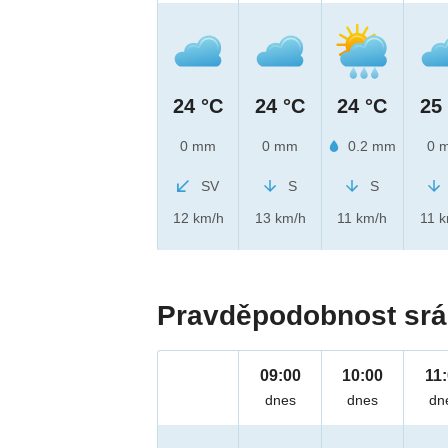
24 °C
24 °C
24 °C
25
0 mm
0 mm
0.2 mm
0 
SV
S
S
12 km/h
13 km/h
11 km/h
11 
Pravděpodobnost srá
09:00
10:00
11
dnes
dnes
dn