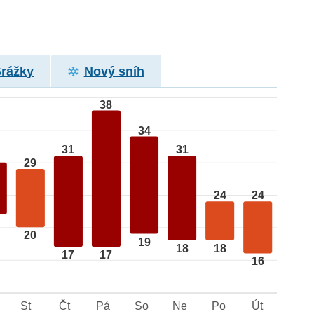
Srážky
Nový sníh
38
34
31
31
29
24
24
20
19
18
18
17
17
16
St
Čt
Pá
So
Ne
Po
Út