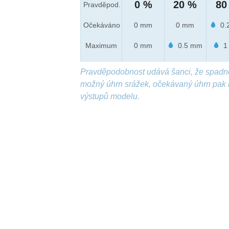
0 %
20 %
80
Pravděpod.
Očekáváno
0 mm
0 mm
0.
Maximum
0 mm
0.5 mm
1
Pravděpodobnost udává šanci, že spadn
možný úhrn srážek, očekávaný úhrn pak 
výstupů modelu.