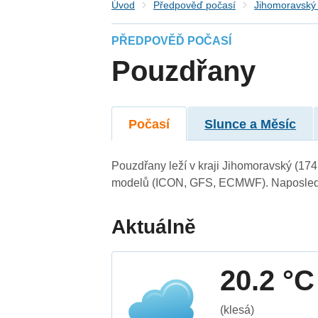
Úvod
Předpověď počasí
Jihomoravský 
PŘEDPOVĚĎ POČASÍ
Pouzdřany
Počasí
Slunce a Měsíc
Pouzdřany leží v kraji Jihomoravský (174
modelů (ICON, GFS, ECMWF). Naposledy 
Aktuálně
20.2 °C
(klesá)