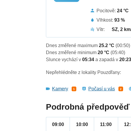
Pocitově:
24 °C
Vlhkost:
93 %
Vítr:
SZ, 2 km
Dnes změřené maximum
25.2 °C
(00:50)
Dnes změřené minimum
20 °C
(05:40)
Slunce vychází v
05:34
a zapadá v
20:2
Nepřehlédněte z lokality Pouzdřany:
Kamery
Počasí u vás
1
2
Podrobná předpověď 
09:00
10:00
11:00
12