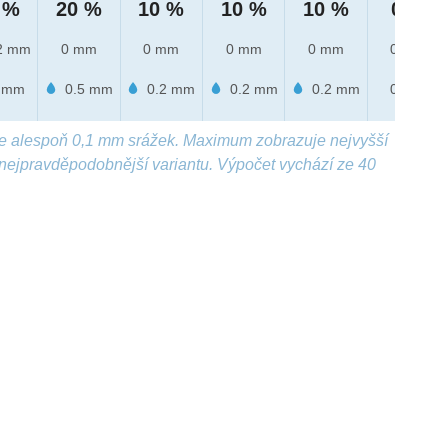
 %
20 %
10 %
10 %
10 %
0 %
2 mm
0 mm
0 mm
0 mm
0 mm
0 mm
 mm
0.5 mm
0.2 mm
0.2 mm
0.2 mm
0 mm
e alespoň 0,1 mm srážek. Maximum zobrazuje nejvyšší
nejpravděpodobnější variantu. Výpočet vychází ze 40