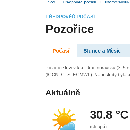
Úvod
Předpověď počasí
Jihomoravský 
PŘEDPOVĚĎ POČASÍ
Pozořice
Počasí
Slunce a Měsíc
Pozořice leží v kraji Jihomoravský (315 
(ICON, GFS, ECMWF). Naposledy byla ak
Aktuálně
30.8 °C
(stoupá)