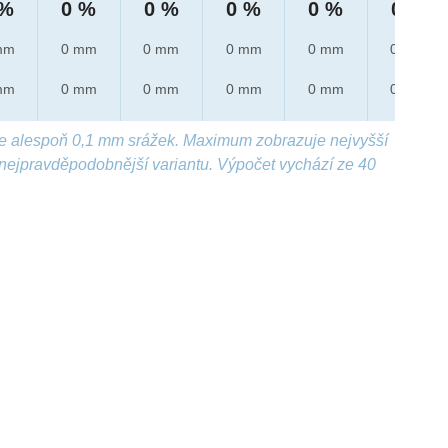
 %
0 %
0 %
0 %
0 %
0 %
mm
0 mm
0 mm
0 mm
0 mm
0 mm
mm
0 mm
0 mm
0 mm
0 mm
0 mm
e alespoň 0,1 mm srážek. Maximum zobrazuje nejvyšší
nejpravděpodobnější variantu. Výpočet vychází ze 40