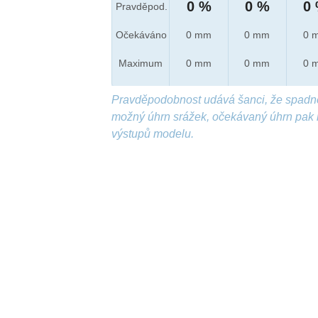
0 %
0 %
0
Pravděpod.
Očekáváno
0 mm
0 mm
0 
Maximum
0 mm
0 mm
0 
Pravděpodobnost udává šanci, že spadn
možný úhrn srážek, očekávaný úhrn pak 
výstupů modelu.