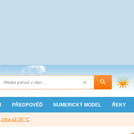
R
PŘEDPOVĚĎ
NUMERICKÝ
MODEL
ŘEKY
, zítra až 35 °C