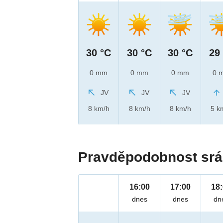
30 °C
30 °C
30 °C
29
0 mm
0 mm
0 mm
0 
JV
JV
JV
8 km/h
8 km/h
8 km/h
5 k
Pravděpodobnost srá
16:00
17:00
18
dnes
dnes
dn