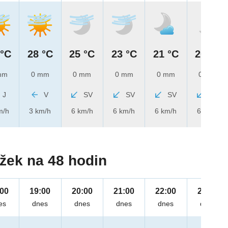
 °C
28 °C
25 °C
23 °C
21 °C
20 °C
mm
0 mm
0 mm
0 mm
0 mm
0 mm
J
V
SV
SV
SV
SV
m/h
3 km/h
6 km/h
6 km/h
6 km/h
6 km/h
žek na 48 hodin
:00
19:00
20:00
21:00
22:00
23:00
es
dnes
dnes
dnes
dnes
dnes