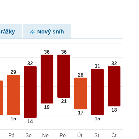
Srážky
Nový sníh
36
36
32
32
31
29
28
21
19
18
17
15
15
14
Pá
So
Ne
Po
Út
St
Čt