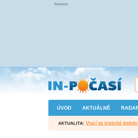
Přejít
na
hlavní
obsah
ÚVOD
AKTUÁLNĚ
RADA
Vrací se tropické teploty
AKTUALITA: