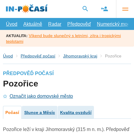
Přejít
na
hlavní
obsah
Úvod
Aktuálně
Radar
Předpověď
Numerický model
Víkend bude slunečný s letními, zítra i tropickými
AKTUALITA:
teplotami
Úvod
Předpověď počasí
Jihomoravský kraj
Pozořice
PŘEDPOVĚĎ POČASÍ
Pozořice
Označit jako domovské město
Počasí
Slunce a Měsíc
Kvalita ovzduší
Pozořice leží v kraji Jihomoravský (315 m n. m.). Předpověď