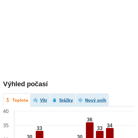
Výhled počasí
Teplota
Vítr
Srážky
Nový sníh
40
36
34
35
33
33
30
30