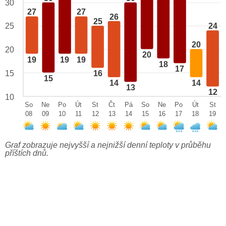
30
27
27
26
25
25
24
20
20
20
19
19
19
18
17
15
16
15
14
14
13
12
10
So
Ne
Po
Út
St
Čt
Pá
So
Ne
Po
Út
St
08
09
10
11
12
13
14
15
16
17
18
19
Graf zobrazuje nejvyšší a nejnižší denní teploty v průběhu
příštích dnů.