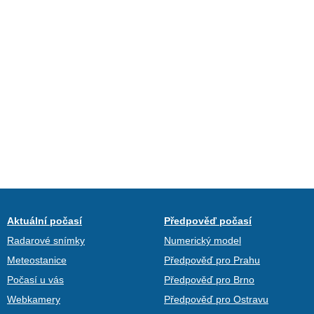
Aktuální počasí
Předpověď počasí
Radarové snímky
Numerický model
Meteostanice
Předpověď pro Prahu
Počasí u vás
Předpověď pro Brno
Webkamery
Předpověď pro Ostravu