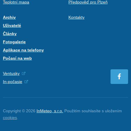
Teplotní mapa
Předpověď pro Plzeň
Archiv
Kontakty
Uživatelé
Články
Fotogalerie
Aplikace na telefony
Počasí na web
Ventusky
In-počasie
Copyright © 2026
InMeteo, s.r.o.
Použitím souhlasíte s uložením
cookies
.