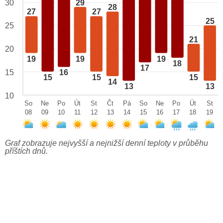
29
30
28
27
27
25
25
21
20
19
19
19
18
17
15
16
15
15
15
14
13
13
10
So
Ne
Po
Út
St
Čt
Pá
So
Ne
Po
Út
St
08
09
10
11
12
13
14
15
16
17
18
19
Graf zobrazuje nejvyšší a nejnižší denní teploty v průběhu
příštích dnů.