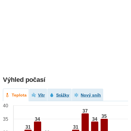
Výhled počasí
Teplota
Vítr
Srážky
Nový sníh
40
37
35
34
34
35
31
31