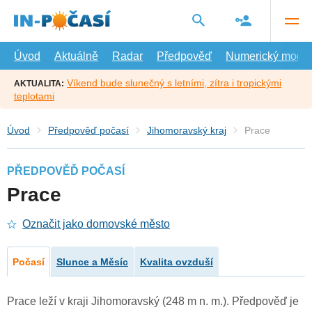
Přejít
na
hlavní
obsah
Úvod
Aktuálně
Radar
Předpověď
Numerický model
Víkend bude slunečný s letními, zítra i tropickými
AKTUALITA:
teplotami
Úvod
Předpověď počasí
Jihomoravský kraj
Prace
PŘEDPOVĚĎ POČASÍ
Prace
Označit jako domovské město
Počasí
Slunce a Měsíc
Kvalita ovzduší
Prace leží v kraji Jihomoravský (248 m n. m.). Předpověď je