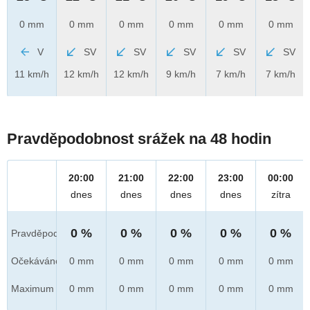
0 mm
0 mm
0 mm
0 mm
0 mm
0 mm
V
SV
SV
SV
SV
SV
11 km/h
12 km/h
12 km/h
9 km/h
7 km/h
7 km/h
Pravděpodobnost srážek na 48 hodin
20:00
21:00
22:00
23:00
00:00
dnes
dnes
dnes
dnes
zítra
0 %
0 %
0 %
0 %
0 %
Pravděpod.
Očekáváno
0 mm
0 mm
0 mm
0 mm
0 mm
Maximum
0 mm
0 mm
0 mm
0 mm
0 mm