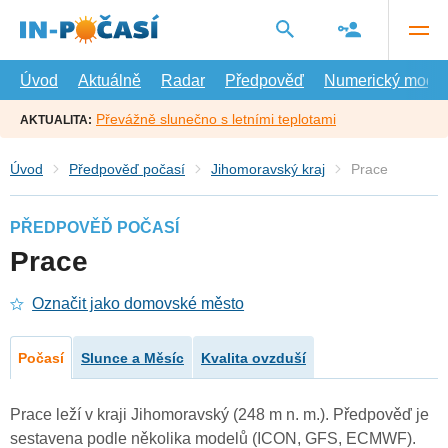
Přejít
na
hlavní
obsah
Úvod
Aktuálně
Radar
Předpověď
Numerický model
Převážně slunečno s letními teplotami
AKTUALITA:
Úvod
Předpověď počasí
Jihomoravský kraj
Prace
PŘEDPOVĚĎ POČASÍ
Prace
Označit jako domovské město
Počasí
Slunce a Měsíc
Kvalita ovzduší
Prace leží v kraji Jihomoravský (248 m n. m.). Předpověď je
sestavena podle několika modelů (ICON, GFS, ECMWF).