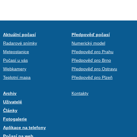
Aktuální počasí
Předpověď počasí
Radarové snímky
Numerický model
Meteostanice
Předpověď pro Prahu
Počasí u vás
Předpověď pro Brno
Webkamery
Předpověď pro Ostravu
Teplotní mapa
Předpověď pro Plzeň
Archiv
Kontakty
Uživatelé
Články
Fotogalerie
Aplikace na telefony
Počasí na web