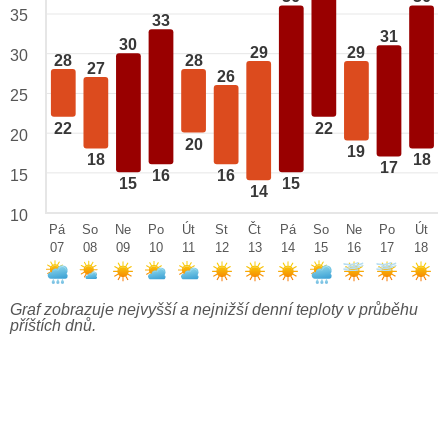
35
33
31
30
29
29
30
28
28
27
26
25
22
22
20
20
19
18
18
17
15
16
16
15
15
14
10
Pá
So
Ne
Po
Út
St
Čt
Pá
So
Ne
Po
Út
07
08
09
10
11
12
13
14
15
16
17
18
Graf zobrazuje nejvyšší a nejnižší denní teploty v průběhu
příštích dnů.