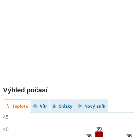
Výhled počasí
Teplota
Vítr
Srážky
Nový sníh
45
39
40
36
36