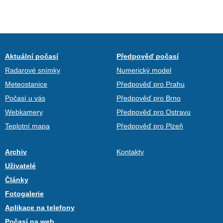
Aktuální počasí
Předpověď počasí
Radarové snímky
Numerický model
Meteostanice
Předpověď pro Prahu
Počasí u vás
Předpověď pro Brno
Webkamery
Předpověď pro Ostravu
Teplotní mapa
Předpověď pro Plzeň
Archiv
Kontakty
Uživatelé
Články
Fotogalerie
Aplikace na telefony
Počasí na web