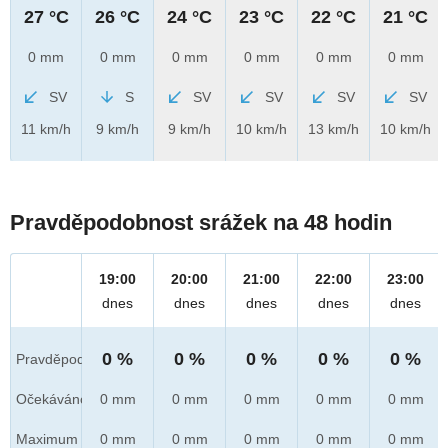
27 °C
26 °C
24 °C
23 °C
22 °C
21 °C
0 mm
0 mm
0 mm
0 mm
0 mm
0 mm
SV
S
SV
SV
SV
SV
11 km/h
9 km/h
9 km/h
10 km/h
13 km/h
10 km/h
Pravděpodobnost srážek na 48 hodin
19:00
20:00
21:00
22:00
23:00
dnes
dnes
dnes
dnes
dnes
0 %
0 %
0 %
0 %
0 %
Pravděpod.
Očekáváno
0 mm
0 mm
0 mm
0 mm
0 mm
Maximum
0 mm
0 mm
0 mm
0 mm
0 mm