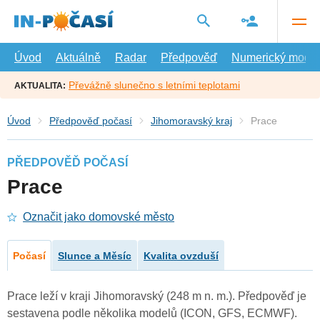
Přejít
na
hlavní
obsah
Úvod
Aktuálně
Radar
Předpověď
Numerický model
Převážně slunečno s letními teplotami
AKTUALITA:
Úvod
Předpověď počasí
Jihomoravský kraj
Prace
PŘEDPOVĚĎ POČASÍ
Prace
Označit jako domovské město
Počasí
Slunce a Měsíc
Kvalita ovzduší
Prace leží v kraji Jihomoravský (248 m n. m.). Předpověď je
sestavena podle několika modelů (ICON, GFS, ECMWF).