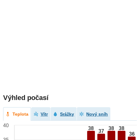
Výhled počasí
Teplota
Vítr
Srážky
Nový sníh
40
38
38
38
37
36
35