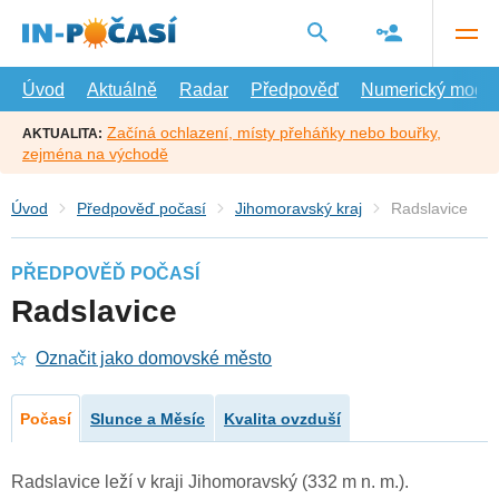
Přejít
na
hlavní
obsah
Úvod
Aktuálně
Radar
Předpověď
Numerický model
Začíná ochlazení, místy přeháňky nebo bouřky,
AKTUALITA:
zejména na východě
Úvod
Předpověď počasí
Jihomoravský kraj
Radslavice
PŘEDPOVĚĎ POČASÍ
Radslavice
Označit jako domovské město
Počasí
Slunce a Měsíc
Kvalita ovzduší
Radslavice leží v kraji Jihomoravský (332 m n. m.).