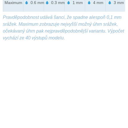
Maximum
0.6 mm
0.3 mm
1 mm
4 mm
3 mm
Pravděpodobnost udává šanci, že spadne alespoň 0,1 mm
srážek. Maximum zobrazuje nejvyšší možný úhrn srážek,
očekávaný úhrn pak nejpravděpodobnější variantu. Výpočet
vychází ze 40 výstupů modelu.