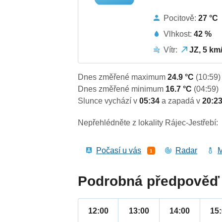
Pocitově:
27 °C
Vlhkost:
42 %
Vítr:
JZ, 5 km
Dnes změřené maximum
24.9 °C
(10:59)
Dnes změřené minimum
16.7 °C
(04:59)
Slunce vychází v
05:34
a zapadá v
20:2
Nepřehlédněte z lokality Rájec-Jestřebí:
Počasí u vás
Radar
M
1
Podrobná předpověď 
12:00
13:00
14:00
15