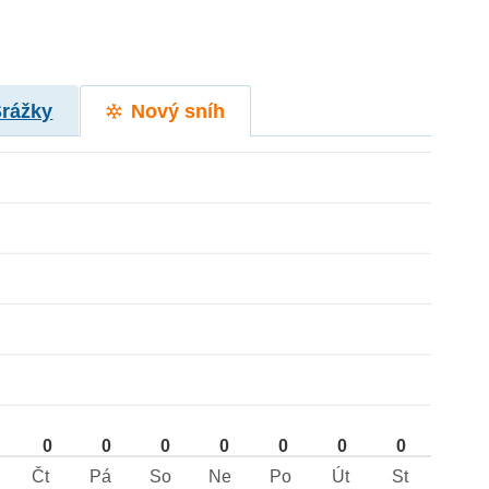
Srážky
Nový sníh
0
0
0
0
0
0
0
Čt
Pá
So
Ne
Po
Út
St