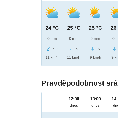
24 °C
25 °C
25 °C
26
0 mm
0 mm
0 mm
0 
SV
S
S
11 km/h
11 km/h
9 km/h
9 k
Pravděpodobnost srá
12:00
13:00
14
dnes
dnes
dn