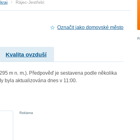
kraj
Rájec-Jestřebí
Označit jako domovské město
Kvalita ovzduší
 (295 m n. m.). Předpověď je sestavena podle několika
byla aktualizována dnes v 11:00.