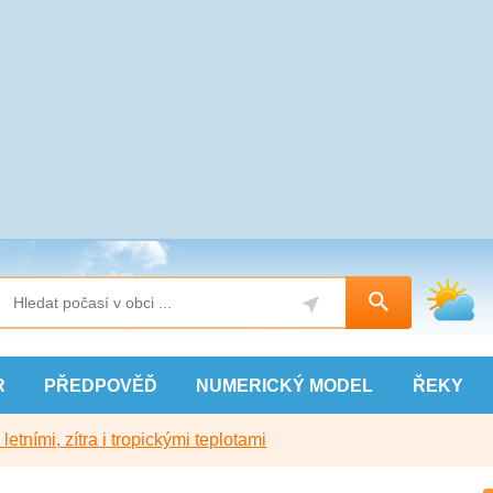
R
PŘEDPOVĚĎ
NUMERICKÝ
MODEL
ŘEKY
etními, zítra i tropickými teplotami