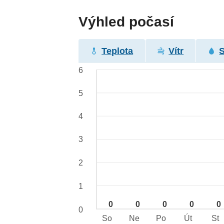
Výhled počasí
Teplota
Vítr
6
5
4
3
2
1
0
0
0
0
0
0
So
Ne
Po
Út
St