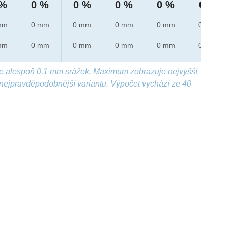
 %
0 %
0 %
0 %
0 %
0 %
mm
0 mm
0 mm
0 mm
0 mm
0 mm
mm
0 mm
0 mm
0 mm
0 mm
0 mm
e alespoň 0,1 mm srážek. Maximum zobrazuje nejvyšší
nejpravděpodobnější variantu. Výpočet vychází ze 40