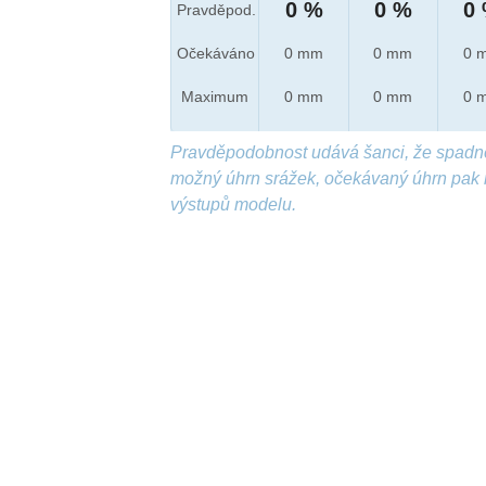
0 %
0 %
0
Pravděpod.
Očekáváno
0 mm
0 mm
0 
Maximum
0 mm
0 mm
0 
Pravděpodobnost udává šanci, že spadn
možný úhrn srážek, očekávaný úhrn pak 
výstupů modelu.