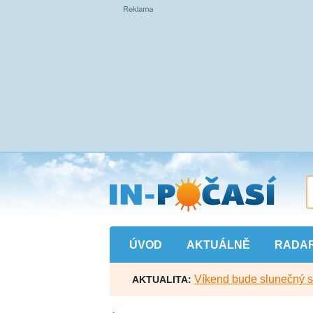
Přejít
na
hlavní
obsah
ÚVOD
AKTUÁLNĚ
RADA
Víkend bude slunečný s l
AKTUALITA: