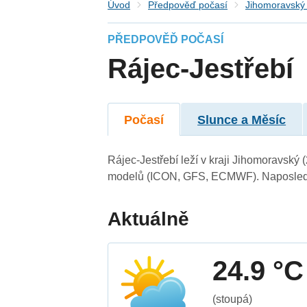
Úvod
Předpověď počasí
Jihomoravský 
PŘEDPOVĚĎ POČASÍ
Rájec-Jestřebí
Počasí
Slunce a Měsíc
Rájec-Jestřebí leží v kraji Jihomoravský
modelů (ICON, GFS, ECMWF). Naposledy 
Aktuálně
24.9 °C
(stoupá)