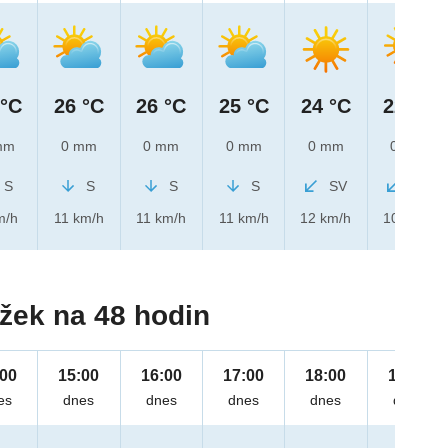
 °C
26 °C
26 °C
25 °C
24 °C
22 °C
mm
0 mm
0 mm
0 mm
0 mm
0 mm
S
S
S
S
SV
SV
m/h
11 km/h
11 km/h
11 km/h
12 km/h
10 km/h
žek na 48 hodin
:00
15:00
16:00
17:00
18:00
19:00
es
dnes
dnes
dnes
dnes
dnes