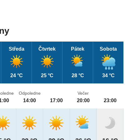
dny
Středa
Čtvrtek
Pátek
Sobota
24 °C
25 °C
28 °C
34 °C
oledne
Odpoledne
Večer
1:00
14:00
17:00
20:00
23:00