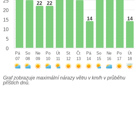
25
22
22
20
14
14
15
10
5
0
Pá
So
Ne
Po
Út
St
Čt
Pá
So
Ne
Po
Út
07
08
09
10
11
12
13
14
15
16
17
18
Graf zobrazuje maximální nárazy větru v km/h v průběhu
příštích dnů.