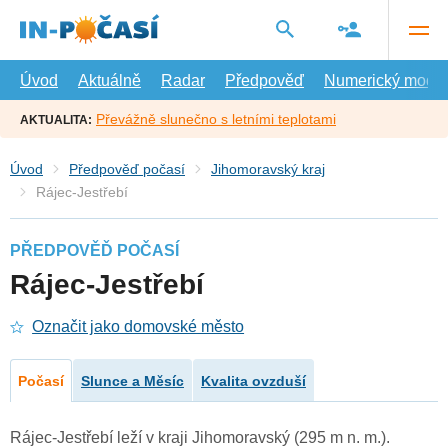
Přejít
na
hlavní
obsah
Úvod
Aktuálně
Radar
Předpověď
Numerický model
Převážně slunečno s letními teplotami
AKTUALITA:
Úvod
Předpověď počasí
Jihomoravský kraj
Rájec-Jestřebí
PŘEDPOVĚĎ POČASÍ
Rájec-Jestřebí
Označit jako domovské město
Počasí
Slunce a Měsíc
Kvalita ovzduší
Rájec-Jestřebí leží v kraji Jihomoravský (295 m n. m.).