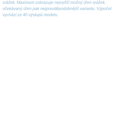
srážek. Maximum zobrazuje nejvyšší možný úhrn srážek,
očekávaný úhrn pak nejpravděpodobnější variantu. Výpočet
vychází ze 40 výstupů modelu.