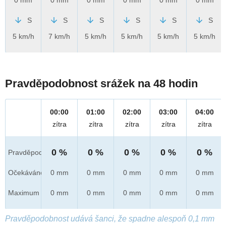
S
S
S
S
S
S
5 km/h
7 km/h
5 km/h
5 km/h
5 km/h
5 km/h
Pravděpodobnost srážek na 48 hodin
00:00
01:00
02:00
03:00
04:00
zítra
zítra
zítra
zítra
zítra
0 %
0 %
0 %
0 %
0 %
Pravděpod.
Očekáváno
0 mm
0 mm
0 mm
0 mm
0 mm
Maximum
0 mm
0 mm
0 mm
0 mm
0 mm
Pravděpodobnost udává šanci, že spadne alespoň 0,1 mm