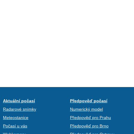
Aktuální počasí
Předpověď počasí
Radarové snímky
Numerický model
Meteostanice
Předpověď pro Prahu
Počasí u vás
Předpověď pro Brno