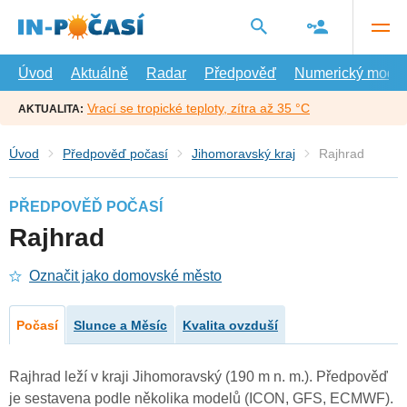
Přejít
na
hlavní
obsah
Úvod
Aktuálně
Radar
Předpověď
Numerický model
Vrací se tropické teploty, zítra až 35 °C
AKTUALITA:
Úvod
Předpověď počasí
Jihomoravský kraj
Rajhrad
PŘEDPOVĚĎ POČASÍ
Rajhrad
Označit jako domovské město
Počasí
Slunce a Měsíc
Kvalita ovzduší
Rajhrad leží v kraji Jihomoravský (190 m n. m.). Předpověď
je sestavena podle několika modelů (ICON, GFS, ECMWF).