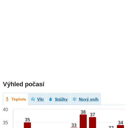
Výhled počasí
Teplota
Vítr
Srážky
Nový sníh
40
38
37
35
34
35
33