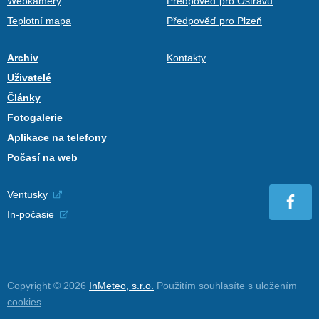
Webkamery
Předpověď pro Ostravu
Teplotní mapa
Předpověď pro Plzeň
Archiv
Kontakty
Uživatelé
Články
Fotogalerie
Aplikace na telefony
Počasí na web
Ventusky
In-počasie
Copyright © 2026
InMeteo, s.r.o.
Použitím souhlasíte s uložením
cookies
.