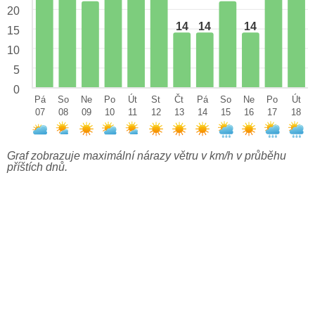
20
14
14
14
15
10
5
0
Pá
So
Ne
Po
Út
St
Čt
Pá
So
Ne
Po
Út
07
08
09
10
11
12
13
14
15
16
17
18
Graf zobrazuje maximální nárazy větru v km/h v průběhu
příštích dnů.