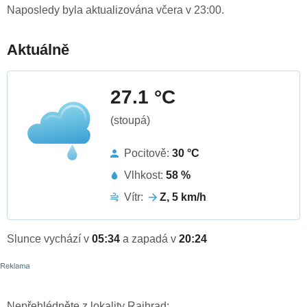
Naposledy byla aktualizována včera v 23:00.
Aktuálně
27.1 °C
(stoupá)
Pocitově:
30 °C
Vlhkost:
58 %
Vítr:
Z, 5 km/h
Slunce vychází v
05:34
a zapadá v
20:24
Nepřehlédněte z lokality Rajhrad: