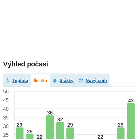
Výhled počasí
Teplota
Vítr
Srážky
Nový sníh
50
45
43
40
36
35
32
29
29
29
30
25
25
22
22