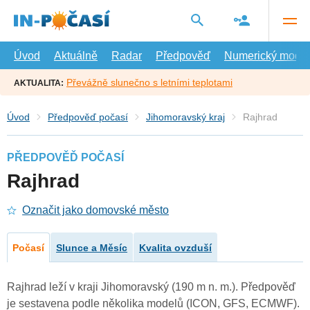
Přejít
na
hlavní
obsah
Úvod
Aktuálně
Radar
Předpověď
Numerický model
Převážně slunečno s letními teplotami
AKTUALITA:
Úvod
Předpověď počasí
Jihomoravský kraj
Rajhrad
PŘEDPOVĚĎ POČASÍ
Rajhrad
Označit jako domovské město
Počasí
Slunce a Měsíc
Kvalita ovzduší
Rajhrad leží v kraji Jihomoravský (190 m n. m.). Předpověď
je sestavena podle několika modelů (ICON, GFS, ECMWF).