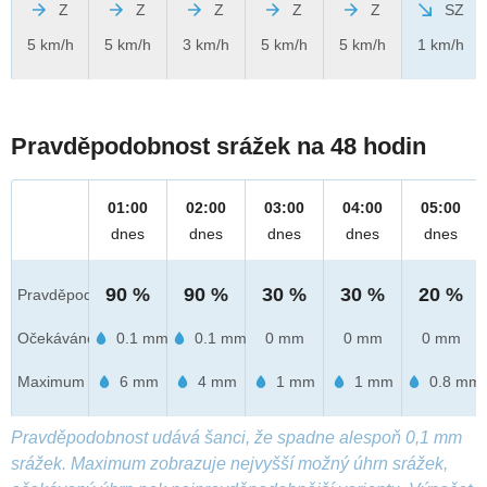
Z
Z
Z
Z
Z
SZ
5 km/h
5 km/h
3 km/h
5 km/h
5 km/h
1 km/h
Pravděpodobnost srážek na 48 hodin
01:00
02:00
03:00
04:00
05:00
dnes
dnes
dnes
dnes
dnes
90 %
90 %
30 %
30 %
20 %
Pravděpod.
Očekáváno
0.1 mm
0.1 mm
0 mm
0 mm
0 mm
Maximum
6 mm
4 mm
1 mm
1 mm
0.8 mm
Pravděpodobnost udává šanci, že spadne alespoň 0,1 mm
srážek. Maximum zobrazuje nejvyšší možný úhrn srážek,