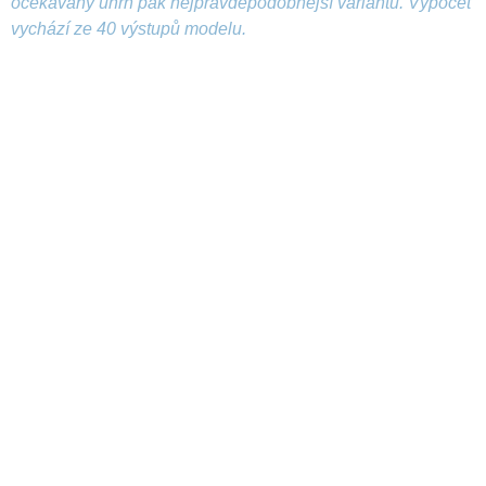
očekávaný úhrn pak nejpravděpodobnější variantu. Výpočet
vychází ze 40 výstupů modelu.