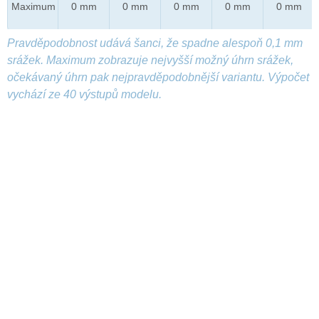
Maximum
0 mm
0 mm
0 mm
0 mm
0 mm
Pravděpodobnost udává šanci, že spadne alespoň 0,1 mm
srážek. Maximum zobrazuje nejvyšší možný úhrn srážek,
očekávaný úhrn pak nejpravděpodobnější variantu. Výpočet
vychází ze 40 výstupů modelu.