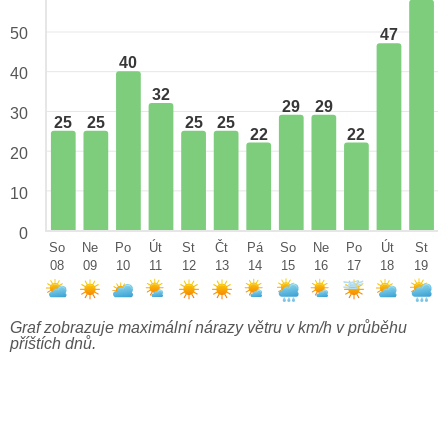
50
47
40
40
32
29
29
30
25
25
25
25
22
22
20
10
0
So
Ne
Po
Út
St
Čt
Pá
So
Ne
Po
Út
St
08
09
10
11
12
13
14
15
16
17
18
19
Graf zobrazuje maximální nárazy větru v km/h v průběhu
příštích dnů.