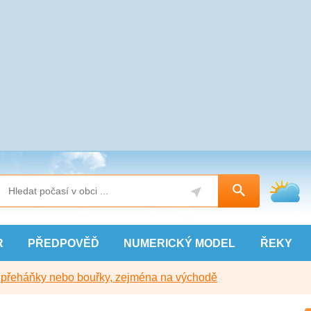
R
PŘEDPOVĚĎ
NUMERICKÝ
MODEL
ŘEKY
y přeháňky nebo bouřky, zejména na východě