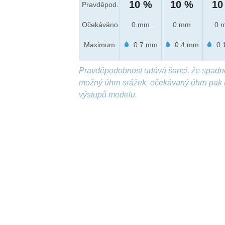
10 %
10 %
10
Pravděpod.
Očekáváno
0 mm
0 mm
0 
Maximum
0.7 mm
0.4 mm
0.
Pravděpodobnost udává šanci, že spadn
možný úhrn srážek, očekávaný úhrn pak 
výstupů modelu.