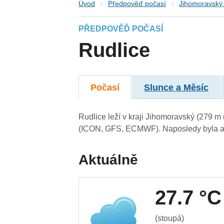
Úvod
Předpověď počasí
Jihomoravský 
PŘEDPOVĚĎ POČASÍ
Rudlice
Počasí
Slunce a Měsíc
Rudlice leží v kraji Jihomoravský (279 m
(ICON, GFS, ECMWF). Naposledy byla ak
Aktuálně
27.7 °C
(stoupá)