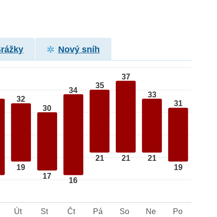
Srážky
Nový sníh
37
35
34
33
32
31
30
21
21
21
19
19
17
16
Út
St
Čt
Pá
So
Ne
Po