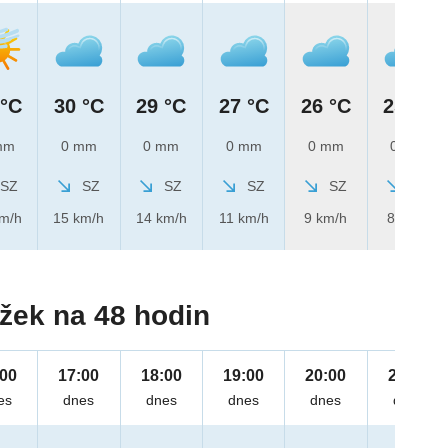
 °C
30 °C
29 °C
27 °C
26 °C
25 °C
mm
0 mm
0 mm
0 mm
0 mm
0 mm
SZ
SZ
SZ
SZ
SZ
SZ
km/h
15 km/h
14 km/h
11 km/h
9 km/h
8 km/h
žek na 48 hodin
:00
17:00
18:00
19:00
20:00
21:00
es
dnes
dnes
dnes
dnes
dnes