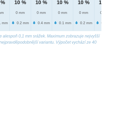
 %
10 %
10 %
10 %
10 %
10 %
mm
0 mm
0 mm
0 mm
0 mm
0 mm
1 mm
0.2 mm
0.4 mm
0.1 mm
0.2 mm
0.4 mm
e alespoň 0,1 mm srážek. Maximum zobrazuje nejvyšší
nejpravděpodobnější variantu. Výpočet vychází ze 40