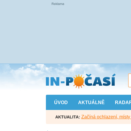
Přejít
na
hlavní
obsah
ÚVOD
AKTUÁLNĚ
RADA
Začíná ochlazení, míst
AKTUALITA: