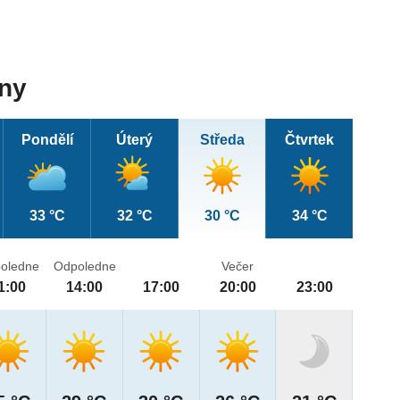
dny
Pondělí
Úterý
Středa
Čtvrtek
33 °C
32 °C
30 °C
34 °C
oledne
Odpoledne
Večer
1:00
14:00
17:00
20:00
23:00