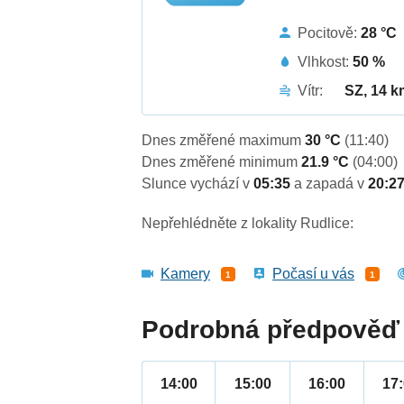
Pocitově:
28 °C
Vlhkost:
50 %
Vítr:
SZ, 14 k
Dnes změřené maximum
30 °C
(11:40)
Dnes změřené minimum
21.9 °C
(04:00)
Slunce vychází v
05:35
a zapadá v
20:2
Nepřehlédněte z lokality Rudlice:
Kamery
Počasí u vás
1
1
Podrobná předpověď 
14:00
15:00
16:00
17