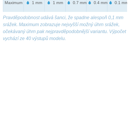
Maximum
1 mm
1 mm
0.7 mm
0.4 mm
0.1 mm
Pravděpodobnost udává šanci, že spadne alespoň 0,1 mm
srážek. Maximum zobrazuje nejvyšší možný úhrn srážek,
očekávaný úhrn pak nejpravděpodobnější variantu. Výpočet
vychází ze 40 výstupů modelu.