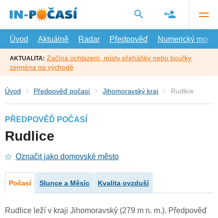
Přejít
na
hlavní
obsah
Úvod
Aktuálně
Radar
Předpověď
Numerický model
Začíná ochlazení, místy přeháňky nebo bouřky,
AKTUALITA:
zejména na východě
Úvod
Předpověď počasí
Jihomoravský kraj
Rudlice
PŘEDPOVĚĎ POČASÍ
Rudlice
Označit jako domovské město
Počasí
Slunce a Měsíc
Kvalita ovzduší
Rudlice leží v kraji Jihomoravský (279 m n. m.). Předpověď