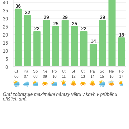
40
36
35
32
29
29
29
30
25
25
25
22
22
18
20
14
15
10
5
0
Čt
Pá
So
Ne
Po
Út
St
Čt
Pá
So
Ne
Po
06
07
08
09
10
11
12
13
14
15
16
17
Graf zobrazuje maximální nárazy větru v km/h v průběhu
příštích dnů.