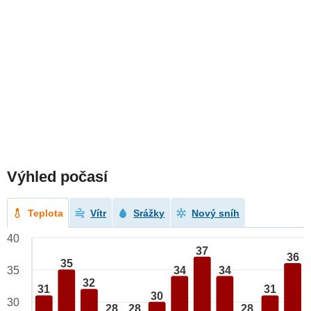
Výhled počasí
Teplota
Vítr
Srážky
Nový sníh
40
37
36
35
34
34
35
32
31
31
30
30
28
28
28