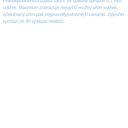
Pravděpodobnost udává šanci, že spadne alespoň 0,1 mm
srážek. Maximum zobrazuje nejvyšší možný úhrn srážek,
očekávaný úhrn pak nejpravděpodobnější variantu. Výpočet
vychází ze 40 výstupů modelu.