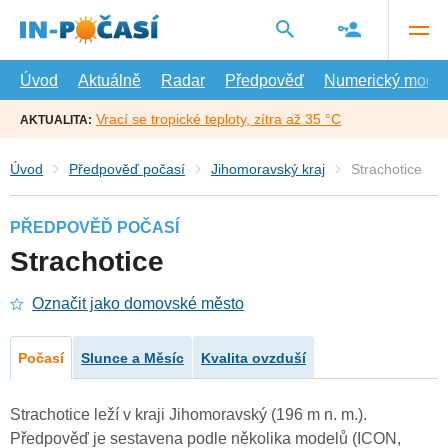
Přejít
na
hlavní
obsah
Úvod
Aktuálně
Radar
Předpověď
Numerický model
Vrací se tropické teploty, zítra až 35 °C
AKTUALITA:
Úvod
Předpověď počasí
Jihomoravský kraj
Strachotice
PŘEDPOVĚĎ POČASÍ
Strachotice
Označit jako domovské město
Počasí
Slunce a Měsíc
Kvalita ovzduší
Strachotice leží v kraji Jihomoravský (196 m n. m.).
Předpověď je sestavena podle několika modelů (ICON,