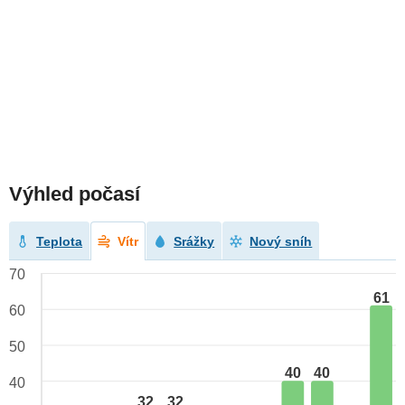
Výhled počasí
Teplota
Vítr
Srážky
Nový sníh
70
61
60
50
40
40
40
32
32