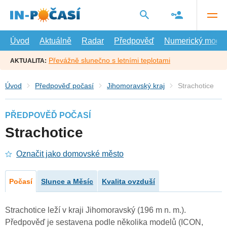
Přejít
na
hlavní
obsah
Úvod
Aktuálně
Radar
Předpověď
Numerický model
Převážně slunečno s letními teplotami
AKTUALITA:
Úvod
Předpověď počasí
Jihomoravský kraj
Strachotice
PŘEDPOVĚĎ POČASÍ
Strachotice
Označit jako domovské město
Počasí
Slunce a Měsíc
Kvalita ovzduší
Strachotice leží v kraji Jihomoravský (196 m n. m.).
Předpověď je sestavena podle několika modelů (ICON,