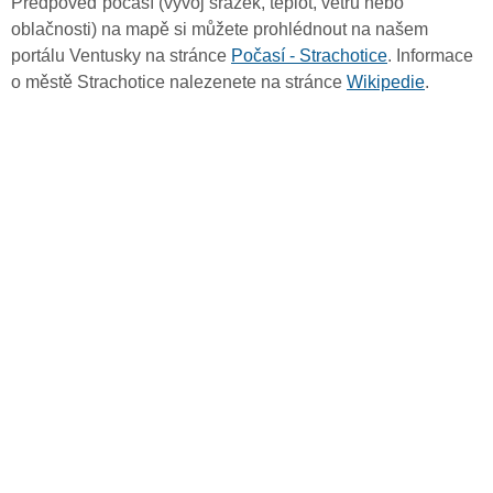
Předpověď počasí (vývoj srážek, teplot, větru nebo
oblačnosti) na mapě si můžete prohlédnout na našem
portálu Ventusky na stránce
Počasí - Strachotice
. Informace
o městě Strachotice nalezenete na stránce
Wikipedie
.