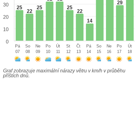
29
30
25
25
25
22
22
20
14
10
0
Pá
So
Ne
Po
Út
St
Čt
Pá
So
Ne
Po
Út
07
08
09
10
11
12
13
14
15
16
17
18
Graf zobrazuje maximální nárazy větru v km/h v průběhu
příštích dnů.