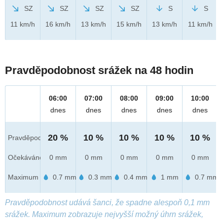
SZ
SZ
SZ
SZ
S
S
11 km/h
16 km/h
13 km/h
15 km/h
13 km/h
11 km/h
Pravděpodobnost srážek na 48 hodin
06:00
07:00
08:00
09:00
10:00
dnes
dnes
dnes
dnes
dnes
20 %
10 %
10 %
10 %
10 %
Pravděpod.
Očekáváno
0 mm
0 mm
0 mm
0 mm
0 mm
Maximum
0.7 mm
0.3 mm
0.4 mm
1 mm
0.7 mm
Pravděpodobnost udává šanci, že spadne alespoň 0,1 mm
srážek. Maximum zobrazuje nejvyšší možný úhrn srážek,