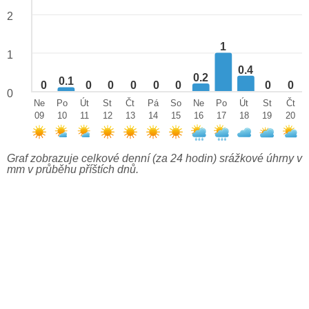
2
1
1
0.4
0.2
0.1
0
0
0
0
0
0
0
0
0
Ne
Po
Út
St
Čt
Pá
So
Ne
Po
Út
St
Čt
09
10
11
12
13
14
15
16
17
18
19
20
Graf zobrazuje celkové denní (za 24 hodin) srážkové úhrny v
mm v průběhu příštích dnů.