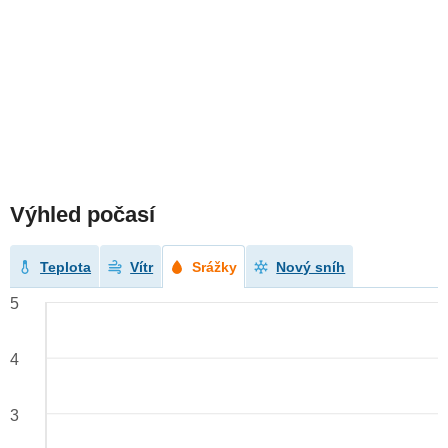
Výhled počasí
Teplota
Vítr
Srážky
Nový sníh
5
4
3