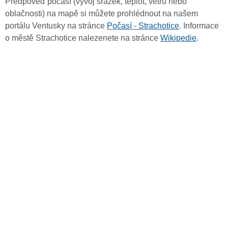
Předpověď počasí (vývoj srážek, teplot, větru nebo
oblačnosti) na mapě si můžete prohlédnout na našem
portálu Ventusky na stránce
Počasí - Strachotice
. Informace
o městě Strachotice nalezenete na stránce
Wikipedie
.