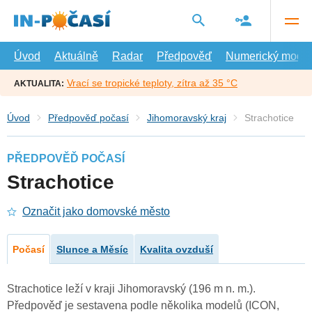
Přejít
na
hlavní
obsah
Úvod
Aktuálně
Radar
Předpověď
Numerický model
Vrací se tropické teploty, zítra až 35 °C
AKTUALITA:
Úvod
Předpověď počasí
Jihomoravský kraj
Strachotice
PŘEDPOVĚĎ POČASÍ
Strachotice
Označit jako domovské město
Počasí
Slunce a Měsíc
Kvalita ovzduší
Strachotice leží v kraji Jihomoravský (196 m n. m.).
Předpověď je sestavena podle několika modelů (ICON,