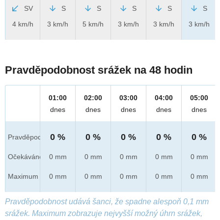
SV
S
S
S
S
S
4 km/h
3 km/h
5 km/h
3 km/h
3 km/h
3 km/h
Pravděpodobnost srážek na 48 hodin
01:00
02:00
03:00
04:00
05:00
dnes
dnes
dnes
dnes
dnes
0 %
0 %
0 %
0 %
0 %
Pravděpod.
Očekáváno
0 mm
0 mm
0 mm
0 mm
0 mm
Maximum
0 mm
0 mm
0 mm
0 mm
0 mm
Pravděpodobnost udává šanci, že spadne alespoň 0,1 mm
srážek. Maximum zobrazuje nejvyšší možný úhrn srážek,