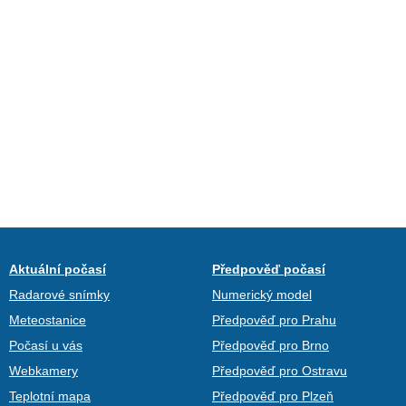
Aktuální počasí
Předpověď počasí
Radarové snímky
Numerický model
Meteostanice
Předpověď pro Prahu
Počasí u vás
Předpověď pro Brno
Webkamery
Předpověď pro Ostravu
Teplotní mapa
Předpověď pro Plzeň