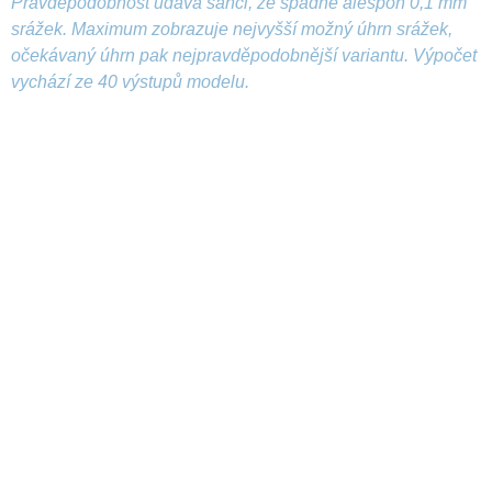
Pravděpodobnost udává šanci, že spadne alespoň 0,1 mm
srážek. Maximum zobrazuje nejvyšší možný úhrn srážek,
očekávaný úhrn pak nejpravděpodobnější variantu. Výpočet
vychází ze 40 výstupů modelu.