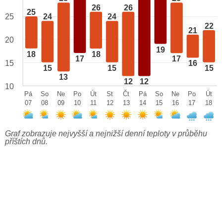
26
26
25
25
24
24
22
21
20
19
18
18
17
17
15
16
15
15
15
13
12
12
10
Pá
So
Ne
Po
Út
St
Čt
Pá
So
Ne
Po
Út
07
08
09
10
11
12
13
14
15
16
17
18
Graf zobrazuje nejvyšší a nejnižší denní teploty v průběhu
příštích dnů.