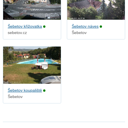
Šebetov křižovatka
Šebetov náves
sebetov.cz
Šebetov
Šebetov koupaliště
Šebetov