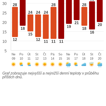
30
28
28
28
24
24
24
25
20
21
20
19
18
18
15
16
15
12
12
10
11
11
11
5
Ne
Po
Út
St
Čt
Pá
So
Ne
Po
Út
St
Čt
09
10
11
12
13
14
15
16
17
18
19
20
Graf zobrazuje nejvyšší a nejnižší denní teploty v průběhu
příštích dnů.