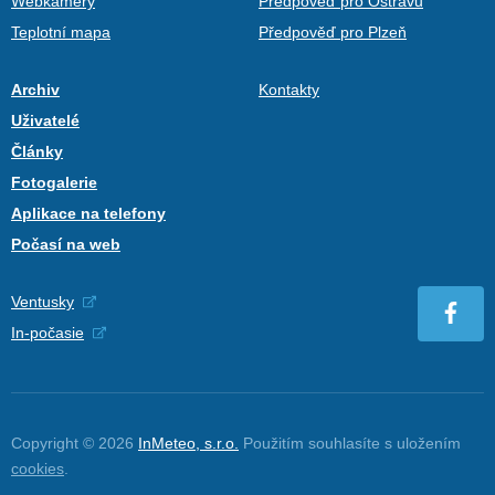
Webkamery
Předpověď pro Ostravu
Teplotní mapa
Předpověď pro Plzeň
Archiv
Kontakty
Uživatelé
Články
Fotogalerie
Aplikace na telefony
Počasí na web
Ventusky
In-počasie
Copyright © 2026
InMeteo, s.r.o.
Použitím souhlasíte s uložením
cookies
.