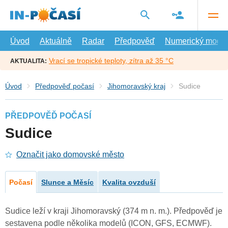
Přejít
na
hlavní
obsah
Úvod
Aktuálně
Radar
Předpověď
Numerický model
Vrací se tropické teploty, zítra až 35 °C
AKTUALITA:
Úvod
Předpověď počasí
Jihomoravský kraj
Sudice
PŘEDPOVĚĎ POČASÍ
Sudice
Označit jako domovské město
Počasí
Slunce a Měsíc
Kvalita ovzduší
Sudice leží v kraji Jihomoravský (374 m n. m.). Předpověď je
sestavena podle několika modelů (ICON, GFS, ECMWF).