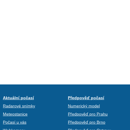
Aktuální počasí
Předpověď počasí
Radarové snímky
Numerický model
Meteostanice
Předpověď pro Prahu
Počasí u vás
Předpověď pro Brno