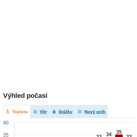
Výhled počasí
Teplota
Vítr
Srážky
Nový sníh
40
35
34
35
33
33