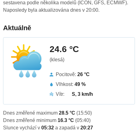
sestavena podle několika modelů (ICON, GFS, ECMWF).
Naposledy byla aktualizována dnes v 20:00.
Aktuálně
24.6 °C
(klesá)
Pocitově:
26 °C
Vlhkost:
49 %
Vítr:
S, 3 km/h
Dnes změřené maximum
28.5 °C
(15:50)
Dnes změřené minimum
16.3 °C
(05:40)
Slunce vychází v
05:32
a zapadá v
20:27