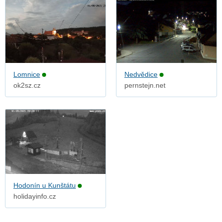
Lomnice
Nedvědice
ok2sz.cz
pernstejn.net
Hodonín u Kunštátu
holidayinfo.cz