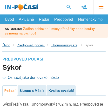
Přejít
na
hlavní
obsah
Úvod
Aktuálně
Radar
Předpověď
Numerický model
Začíná ochlazení, místy přeháňky nebo bouřky,
AKTUALITA:
zejména na východě
Úvod
Předpověď počasí
Jihomoravský kraj
Sýkoř
PŘEDPOVĚĎ POČASÍ
Sýkoř
Označit jako domovské město
Počasí
Slunce a Měsíc
Kvalita ovzduší
Sýkoř leží v kraji Jihomoravský (702 m n. m.). Předpověď je