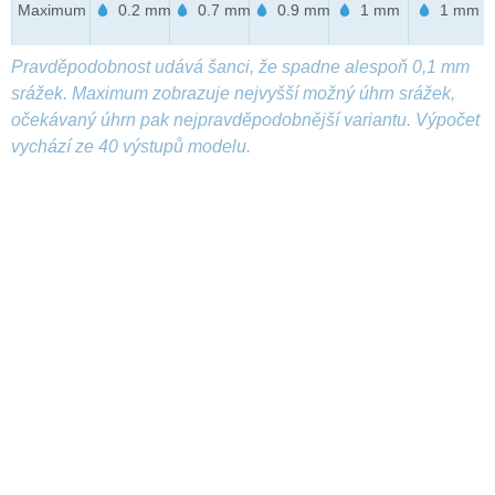
Maximum
0.2 mm
0.7 mm
0.9 mm
1 mm
1 mm
Pravděpodobnost udává šanci, že spadne alespoň 0,1 mm
srážek. Maximum zobrazuje nejvyšší možný úhrn srážek,
očekávaný úhrn pak nejpravděpodobnější variantu. Výpočet
vychází ze 40 výstupů modelu.