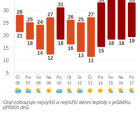
31
30
28
27
27
26
25
25
24
25
20
21
19
18
18
18
18
15
16
15
14
13
12
10
11
5
Čt
Pá
So
Ne
Po
Út
St
Čt
Pá
So
Ne
Po
06
07
08
09
10
11
12
13
14
15
16
17
Graf zobrazuje nejvyšší a nejnižší denní teploty v průběhu
příštích dnů.