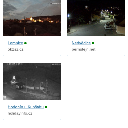
Lomnice
Nedvědice
ok2sz.cz
pernstejn.net
Hodonín u Kunštátu
holidayinfo.cz