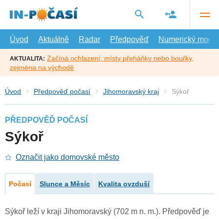
Přejít
na
hlavní
obsah
Úvod
Aktuálně
Radar
Předpověď
Numerický model
Začíná ochlazení, místy přeháňky nebo bouřky,
AKTUALITA:
zejména na východě
Úvod
Předpověď počasí
Jihomoravský kraj
Sýkoř
PŘEDPOVĚĎ POČASÍ
Sýkoř
Označit jako domovské město
Počasí
Slunce a Měsíc
Kvalita ovzduší
Sýkoř leží v kraji Jihomoravský (702 m n. m.). Předpověď je