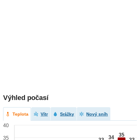
Výhled počasí
Teplota
Vítr
Srážky
Nový sníh
40
35
34
35
33
33