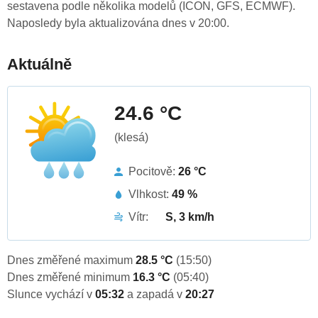
sestavena podle několika modelů (ICON, GFS, ECMWF).
Naposledy byla aktualizována dnes v 20:00.
Aktuálně
24.6 °C
(klesá)
Pocitově:
26 °C
Vlhkost:
49 %
Vítr:
S, 3 km/h
Dnes změřené maximum
28.5 °C
(15:50)
Dnes změřené minimum
16.3 °C
(05:40)
Slunce vychází v
05:32
a zapadá v
20:27