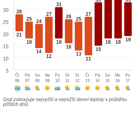
31
30
28
27
27
26
25
25
24
25
20
21
19
18
18
18
18
15
16
15
14
13
12
10
11
5
Čt
Pá
So
Ne
Po
Út
St
Čt
Pá
So
Ne
Po
06
07
08
09
10
11
12
13
14
15
16
17
Graf zobrazuje nejvyšší a nejnižší denní teploty v průběhu
příštích dnů.