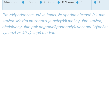
Maximum
0.2 mm
0.7 mm
0.9 mm
1 mm
1 mm
Pravděpodobnost udává šanci, že spadne alespoň 0,1 mm
srážek. Maximum zobrazuje nejvyšší možný úhrn srážek,
očekávaný úhrn pak nejpravděpodobnější variantu. Výpočet
vychází ze 40 výstupů modelu.