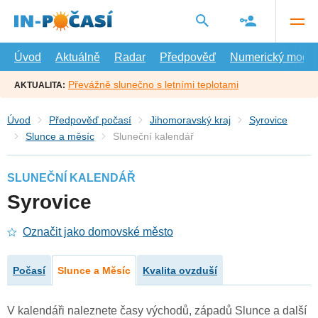
Přejít
na
hlavní
obsah
Úvod
Aktuálně
Radar
Předpověď
Numerický model
Převážně slunečno s letními teplotami
AKTUALITA:
Úvod
Předpověď počasí
Jihomoravský kraj
Syrovice
Slunce a měsíc
Sluneční kalendář
SLUNEČNÍ KALENDÁŘ
Syrovice
Označit jako domovské město
Počasí
Slunce a Měsíc
Kvalita ovzduší
V kalendáři naleznete časy východů, západů Slunce a další