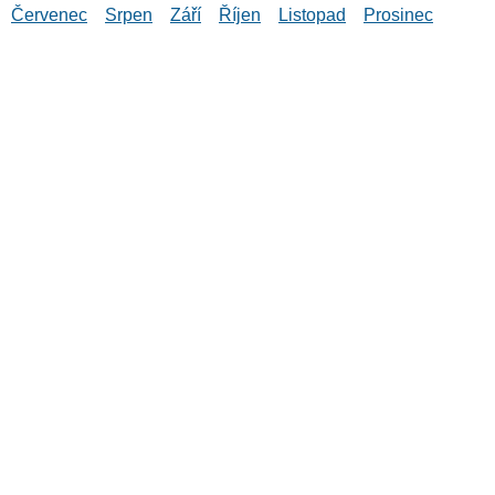
Červenec
Srpen
Září
Říjen
Listopad
Prosinec