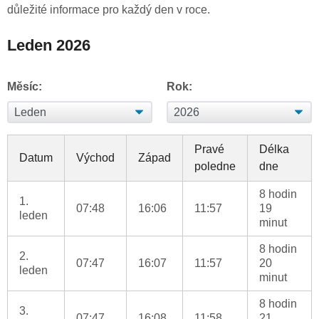
důležité informace pro každý den v roce.
Leden 2026
Měsíc:
Rok:
Pravé
Délka
Datum
Východ
Západ
poledne
dne
8 hodin
1.
07:48
16:06
11:57
19
leden
minut
8 hodin
2.
07:47
16:07
11:57
20
leden
minut
8 hodin
3.
07:47
16:08
11:58
21