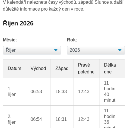
V kalendáři naleznete časy východů, západů Slunce a další
důležité informace pro každý den v roce.
Říjen 2026
Měsíc:
Rok:
Pravé
Délka
Datum
Východ
Západ
poledne
dne
11
1.
hodin
06:53
18:33
12:43
říjen
40
minut
11
2.
hodin
06:54
18:31
12:43
říjen
36
minut