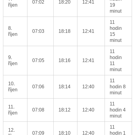
07:02
18:20
12:41
říjen
19
minut
11
8.
hodin
07:03
18:18
12:41
říjen
15
minut
11
9.
hodin
07:05
18:16
12:41
říjen
11
minut
11
10.
07:06
18:14
12:40
hodin 8
říjen
minut
11
11.
07:08
18:12
12:40
hodin 4
říjen
minut
11
12.
07:09
18:10
12:40
hodin 1