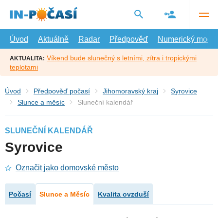
Přejít
na
hlavní
obsah
Úvod
Aktuálně
Radar
Předpověď
Numerický model
Víkend bude slunečný s letními, zítra i tropickými
AKTUALITA:
teplotami
Úvod
Předpověď počasí
Jihomoravský kraj
Syrovice
Slunce a měsíc
Sluneční kalendář
SLUNEČNÍ KALENDÁŘ
Syrovice
Označit jako domovské město
Počasí
Slunce a Měsíc
Kvalita ovzduší