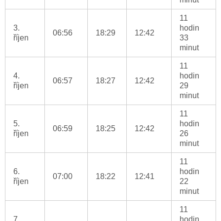
11
3.
hodin
06:56
18:29
12:42
říjen
33
minut
11
4.
hodin
06:57
18:27
12:42
říjen
29
minut
11
5.
hodin
06:59
18:25
12:42
říjen
26
minut
11
6.
hodin
07:00
18:22
12:41
říjen
22
minut
11
7.
hodin