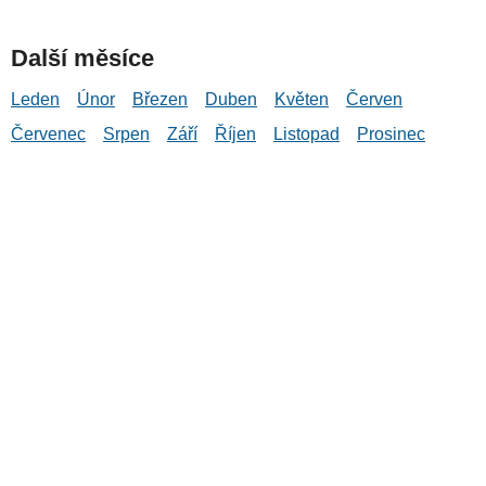
Další měsíce
Leden
Únor
Březen
Duben
Květen
Červen
Červenec
Srpen
Září
Říjen
Listopad
Prosinec