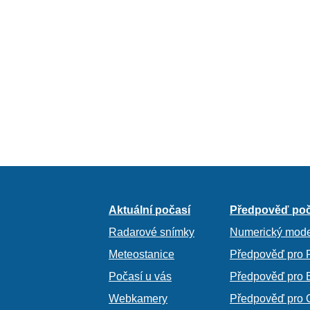
Aktuální počasí
Předpověď poč
Radarové snímky
Numerický mode
Meteostanice
Předpověď pro 
Počasí u vás
Předpověď pro 
Webkamery
Předpověď pro 