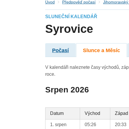
Úvod
Předpověď počasí
Jihomoravský 
SLUNEČNÍ KALENDÁŘ
Syrovice
Počasí
Slunce a Měsíc
V kalendáři naleznete časy východů, záp
roce.
Srpen 2026
Datum
Východ
Západ
1. srpen
05:26
20:33