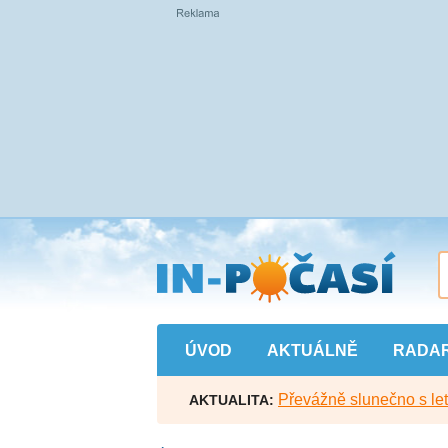
Přejít
na
hlavní
obsah
ÚVOD
AKTUÁLNĚ
RADA
Převážně slunečno s let
AKTUALITA: