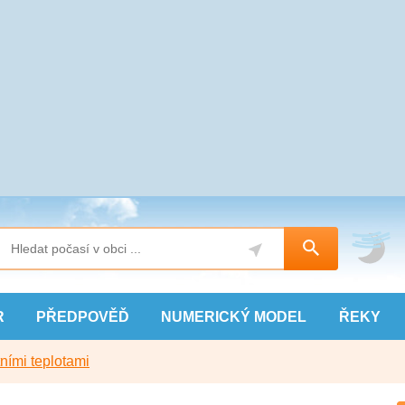
R
PŘEDPOVĚĎ
NUMERICKÝ
MODEL
ŘEKY
ními teplotami