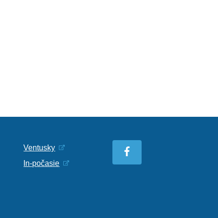
Ventusky
In-počasie