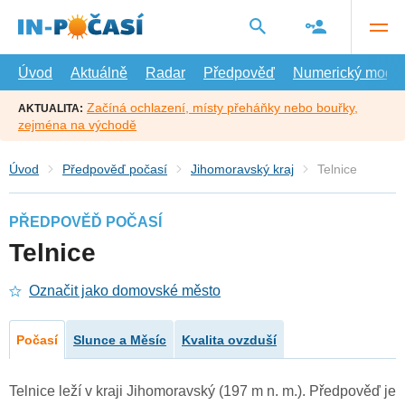
Přejít
na
hlavní
obsah
Úvod
Aktuálně
Radar
Předpověď
Numerický model
Začíná ochlazení, místy přeháňky nebo bouřky,
AKTUALITA:
zejména na východě
Úvod
Předpověď počasí
Jihomoravský kraj
Telnice
PŘEDPOVĚĎ POČASÍ
Telnice
Označit jako domovské město
Počasí
Slunce a Měsíc
Kvalita ovzduší
Telnice leží v kraji Jihomoravský (197 m n. m.). Předpověď je