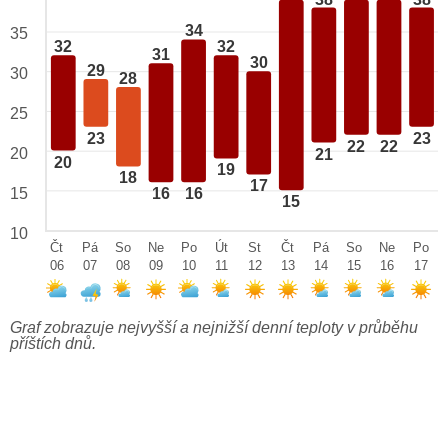
34
35
32
32
31
30
29
30
28
25
23
23
22
22
20
21
20
19
18
17
15
16
16
15
10
Čt
Pá
So
Ne
Po
Út
St
Čt
Pá
So
Ne
Po
06
07
08
09
10
11
12
13
14
15
16
17
Graf zobrazuje nejvyšší a nejnižší denní teploty v průběhu
příštích dnů.