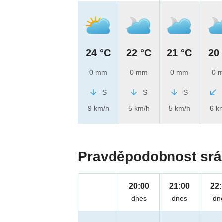
24 °C
22 °C
21 °C
20
0 mm
0 mm
0 mm
0 
S
S
S
9 km/h
5 km/h
5 km/h
6 k
Pravděpodobnost srá
20:00
21:00
22
dnes
dnes
dn