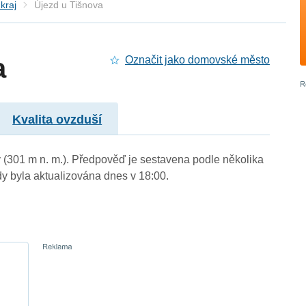
kraj
Újezd u Tišnova
a
Označit jako domovské město
Kvalita ovzduší
ý (301 m n. m.). Předpověď je sestavena podle několika
byla aktualizována dnes v 18:00.