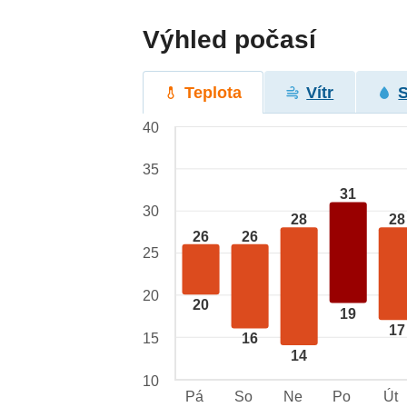
Výhled počasí
Teplota
Vítr
40
35
31
30
28
28
26
26
25
20
20
19
17
15
16
14
10
Pá
So
Ne
Po
Út