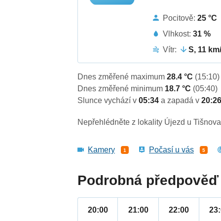
Pocitově:
25 °C
Vlhkost:
31 %
Vítr:
S, 11 km
Dnes změřené maximum
28.4 °C
(15:10)
Dnes změřené minimum
18.7 °C
(05:40)
Slunce vychází v
05:34
a zapadá v
20:2
Nepřehlédněte z lokality Újezd u Tišnova
Kamery
Počasí u vás
1
5
Podrobná předpověď 
20:00
21:00
22:00
23