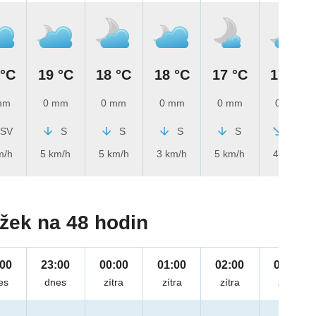
 °C
19 °C
18 °C
18 °C
17 °C
17 °C
mm
0 mm
0 mm
0 mm
0 mm
0 mm
SV
S
S
S
S
SZ
m/h
5 km/h
5 km/h
3 km/h
5 km/h
4 km/h
žek na 48 hodin
:00
23:00
00:00
01:00
02:00
03:00
es
dnes
zítra
zítra
zítra
zítra