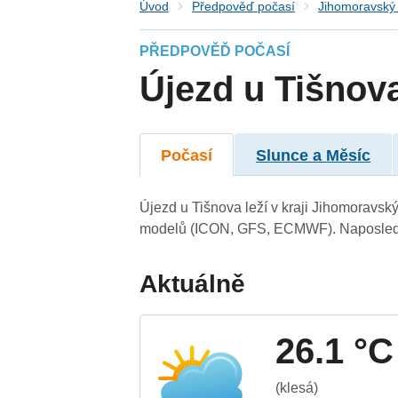
Úvod
Předpověď počasí
Jihomoravský 
PŘEDPOVĚĎ POČASÍ
Újezd u Tišnov
Počasí
Slunce a Měsíc
Újezd u Tišnova leží v kraji Jihomoravsk
modelů (ICON, GFS, ECMWF). Naposledy 
Aktuálně
26.1 °C
(klesá)