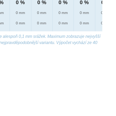
 %
0 %
0 %
0 %
0 %
0 %
mm
0 mm
0 mm
0 mm
0 mm
0 mm
mm
0 mm
0 mm
0 mm
0 mm
0 mm
e alespoň 0,1 mm srážek. Maximum zobrazuje nejvyšší
nejpravděpodobnější variantu. Výpočet vychází ze 40