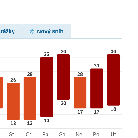
Srážky
Nový sníh
36
36
35
31
28
28
26
20
18
17
17
14
13
13
St
Čt
Pá
So
Ne
Po
Út