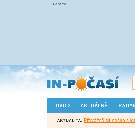
Přejít
na
hlavní
obsah
ÚVOD
AKTUÁLNĚ
RADA
Převážně slunečno s let
AKTUALITA: