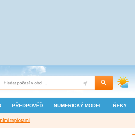
R
PŘEDPOVĚĎ
NUMERICKÝ
MODEL
ŘEKY
ními teplotami