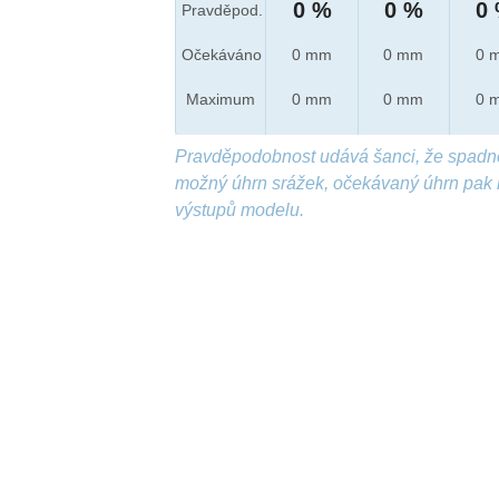
0 %
0 %
0
Pravděpod.
Očekáváno
0 mm
0 mm
0 
Maximum
0 mm
0 mm
0 
Pravděpodobnost udává šanci, že spadn
možný úhrn srážek, očekávaný úhrn pak 
výstupů modelu.