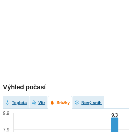
Výhled počasí
Teplota
Vítr
Srážky
Nový sníh
9.9
9.3
7.9