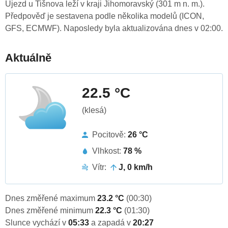
Újezd u Tišnova leží v kraji Jihomoravský (301 m n. m.).
Předpověď je sestavena podle několika modelů (ICON,
GFS, ECMWF). Naposledy byla aktualizována dnes v 02:00.
Aktuálně
22.5 °C
(klesá)
Pocitově:
26 °C
Vlhkost:
78 %
Vítr:
J, 0 km/h
Dnes změřené maximum
23.2 °C
(00:30)
Dnes změřené minimum
22.3 °C
(01:30)
Slunce vychází v
05:33
a zapadá v
20:27