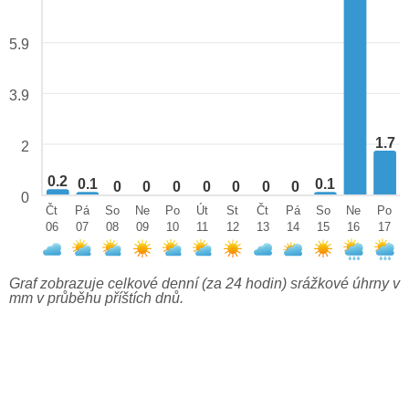
5.9
3.9
1.7
2
0.2
0.1
0.1
0
0
0
0
0
0
0
0
Čt
Pá
So
Ne
Po
Út
St
Čt
Pá
So
Ne
Po
06
07
08
09
10
11
12
13
14
15
16
17
Graf zobrazuje celkové denní (za 24 hodin) srážkové úhrny v
mm v průběhu příštích dnů.