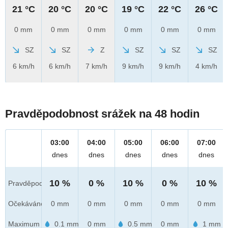
21 °C
20 °C
20 °C
19 °C
22 °C
26 °C
0 mm
0 mm
0 mm
0 mm
0 mm
0 mm
SZ
SZ
Z
SZ
SZ
SZ
6 km/h
6 km/h
7 km/h
9 km/h
9 km/h
4 km/h
Pravděpodobnost srážek na 48 hodin
03:00
04:00
05:00
06:00
07:00
dnes
dnes
dnes
dnes
dnes
10 %
0 %
10 %
0 %
10 %
Pravděpod.
Očekáváno
0 mm
0 mm
0 mm
0 mm
0 mm
Maximum
0.1 mm
0 mm
0.5 mm
0 mm
1 mm