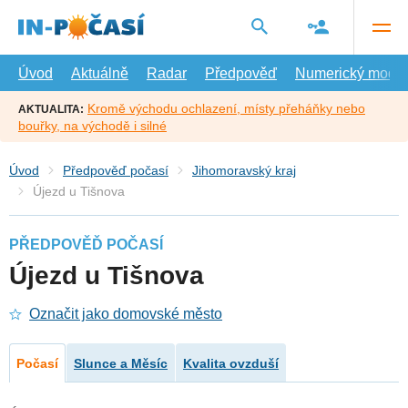
Přejít
na
hlavní
obsah
Úvod
Aktuálně
Radar
Předpověď
Numerický model
Kromě východu ochlazení, místy přeháňky nebo
AKTUALITA:
bouřky, na východě i silné
Úvod
Předpověď počasí
Jihomoravský kraj
Újezd u Tišnova
PŘEDPOVĚĎ POČASÍ
Újezd u Tišnova
Označit jako domovské město
Počasí
Slunce a Měsíc
Kvalita ovzduší