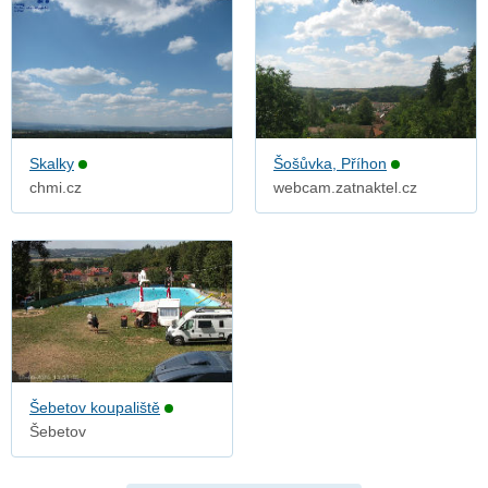
Skalky
Šošůvka, Příhon
chmi.cz
webcam.zatnaktel.cz
Šebetov koupaliště
Šebetov