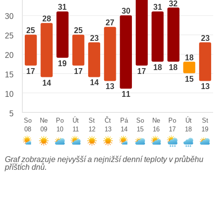
32
31
31
30
30
28
27
25
25
25
23
23
20
18
19
18
18
17
17
17
15
15
14
14
13
13
10
11
5
So
Ne
Po
Út
St
Čt
Pá
So
Ne
Po
Út
St
08
09
10
11
12
13
14
15
16
17
18
19
Graf zobrazuje nejvyšší a nejnižší denní teploty v průběhu
příštích dnů.