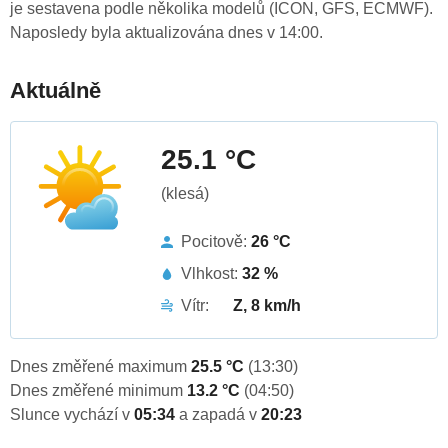
je sestavena podle několika modelů (ICON, GFS, ECMWF).
Naposledy byla aktualizována dnes v 14:00.
Aktuálně
25.1 °C
(klesá)
Pocitově:
26 °C
Vlhkost:
32 %
Vítr:
Z, 8 km/h
Dnes změřené maximum
25.5 °C
(13:30)
Dnes změřené minimum
13.2 °C
(04:50)
Slunce vychází v
05:34
a zapadá v
20:23