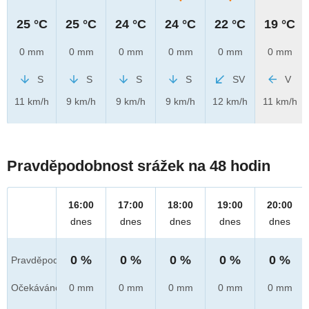
25 °C
25 °C
24 °C
24 °C
22 °C
19 °C
0 mm
0 mm
0 mm
0 mm
0 mm
0 mm
S
S
S
S
SV
V
11 km/h
9 km/h
9 km/h
9 km/h
12 km/h
11 km/h
Pravděpodobnost srážek na 48 hodin
16:00
17:00
18:00
19:00
20:00
dnes
dnes
dnes
dnes
dnes
0 %
0 %
0 %
0 %
0 %
Pravděpod.
Očekáváno
0 mm
0 mm
0 mm
0 mm
0 mm