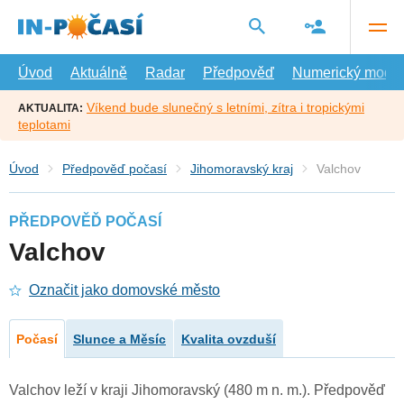
Přejít
na
hlavní
obsah
Úvod
Aktuálně
Radar
Předpověď
Numerický model
Víkend bude slunečný s letními, zítra i tropickými
AKTUALITA:
teplotami
Úvod
Předpověď počasí
Jihomoravský kraj
Valchov
PŘEDPOVĚĎ POČASÍ
Valchov
Označit jako domovské město
Počasí
Slunce a Měsíc
Kvalita ovzduší
Valchov leží v kraji Jihomoravský (480 m n. m.). Předpověď