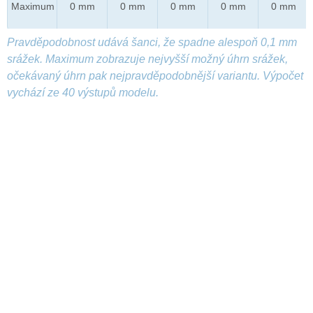
Maximum
0 mm
0 mm
0 mm
0 mm
0 mm
Pravděpodobnost udává šanci, že spadne alespoň 0,1 mm
srážek. Maximum zobrazuje nejvyšší možný úhrn srážek,
očekávaný úhrn pak nejpravděpodobnější variantu. Výpočet
vychází ze 40 výstupů modelu.