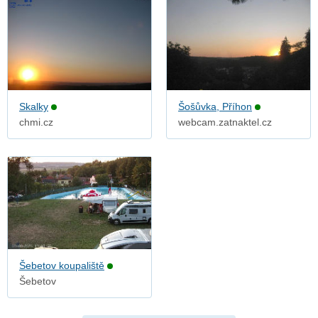
Skalky
Šošůvka, Příhon
chmi.cz
webcam.zatnaktel.cz
Šebetov koupaliště
Šebetov