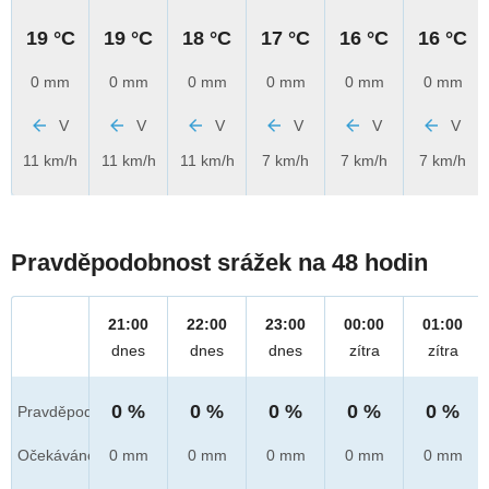
19 °C
19 °C
18 °C
17 °C
16 °C
16 °C
0 mm
0 mm
0 mm
0 mm
0 mm
0 mm
V
V
V
V
V
V
11 km/h
11 km/h
11 km/h
7 km/h
7 km/h
7 km/h
Pravděpodobnost srážek na 48 hodin
21:00
22:00
23:00
00:00
01:00
dnes
dnes
dnes
zítra
zítra
0 %
0 %
0 %
0 %
0 %
Pravděpod.
Očekáváno
0 mm
0 mm
0 mm
0 mm
0 mm