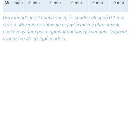
Maximum
0 mm
0 mm
0 mm
0 mm
0 mm
Pravděpodobnost udává šanci, že spadne alespoň 0,1 mm
srážek. Maximum zobrazuje nejvyšší možný úhrn srážek,
očekávaný úhrn pak nejpravděpodobnější variantu. Výpočet
vychází ze 40 výstupů modelu.