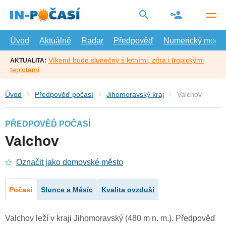
Přejít
na
hlavní
obsah
Úvod
Aktuálně
Radar
Předpověď
Numerický model
Víkend bude slunečný s letními, zítra i tropickými
AKTUALITA:
teplotami
Úvod
Předpověď počasí
Jihomoravský kraj
Valchov
PŘEDPOVĚĎ POČASÍ
Valchov
Označit jako domovské město
Počasí
Slunce a Měsíc
Kvalita ovzduší
Valchov leží v kraji Jihomoravský (480 m n. m.). Předpověď