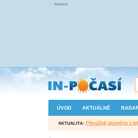
Přejít
na
hlavní
obsah
ÚVOD
AKTUÁLNĚ
RADA
Převážně slunečno s let
AKTUALITA: