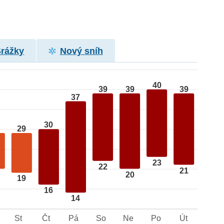
Srážky
Nový sníh
40
39
39
39
37
30
29
23
22
21
20
19
16
14
St
Čt
Pá
So
Ne
Po
Út