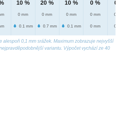
 %
10 %
20 %
10 %
0 %
0 %
mm
0 mm
0 mm
0 mm
0 mm
0 mm
mm
0.1 mm
0.7 mm
0.1 mm
0 mm
0 mm
e alespoň 0,1 mm srážek. Maximum zobrazuje nejvyšší
nejpravděpodobnější variantu. Výpočet vychází ze 40