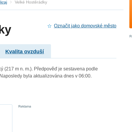
kraj
Velké Hostěrádky
ky
Označit jako domovské město
Kvalita ovzduší
ký (217 m n. m.). Předpověď je sestavena podle
aposledy byla aktualizována dnes v 06:00.