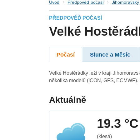
Úvod
Předpověď počasí
Jihomoravský 
PŘEDPOVĚĎ POČASÍ
Velké Hostěrád
Počasí
Slunce a Měsíc
Velké Hostěrádky leží v kraji Jihomoravs
několika modelů (ICON, GFS, ECMWF). N
Aktuálně
19.3 °C
(klesá)