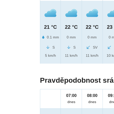
21 °C
22 °C
22 °C
23
0.1 mm
0 mm
0 mm
0 
S
S
SV
5 km/h
11 km/h
11 km/h
10 
Pravděpodobnost srá
07:00
08:00
09
dnes
dnes
dn