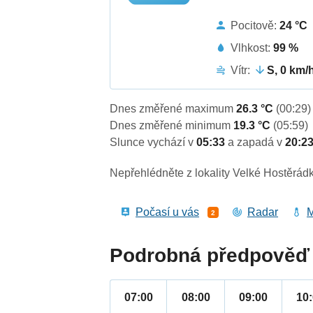
Pocitově:
24 °C
Vlhkost:
99 %
Vítr:
S, 0 km/
Dnes změřené maximum
26.3 °C
(00:29)
Dnes změřené minimum
19.3 °C
(05:59)
Slunce vychází v
05:33
a zapadá v
20:2
Nepřehlédněte z lokality Velké Hostěrádk
Počasí u vás
Radar
M
2
Podrobná předpověď 
07:00
08:00
09:00
10