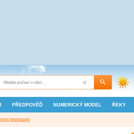
R
PŘEDPOVĚĎ
NUMERICKÝ
MODEL
ŘEKY
ními teplotami