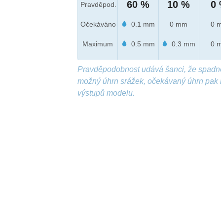
60 %
10 %
0
Pravděpod.
Očekáváno
0.1 mm
0 mm
0 
Maximum
0.5 mm
0.3 mm
0 
Pravděpodobnost udává šanci, že spadn
možný úhrn srážek, očekávaný úhrn pak 
výstupů modelu.