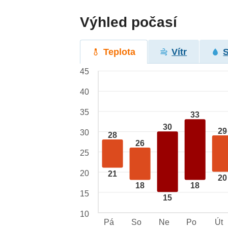
Výhled počasí
Teplota
Vítr
45
40
35
33
30
29
30
28
26
25
20
21
20
18
18
15
15
10
Pá
So
Ne
Po
Út