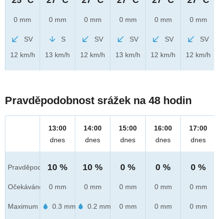
0 mm
0 mm
0 mm
0 mm
0 mm
0 mm
SV
S
SV
SV
SV
SV
12 km/h
13 km/h
12 km/h
13 km/h
12 km/h
12 km/h
Pravděpodobnost srážek na 48 hodin
13:00
14:00
15:00
16:00
17:00
dnes
dnes
dnes
dnes
dnes
10 %
10 %
0 %
0 %
0 %
Pravděpod.
Očekáváno
0 mm
0 mm
0 mm
0 mm
0 mm
Maximum
0.3 mm
0.2 mm
0 mm
0 mm
0 mm