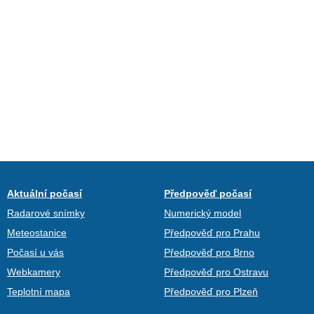
Aktuální počasí
Předpověď počasí
Radarové snímky
Numerický model
Meteostanice
Předpověď pro Prahu
Počasí u vás
Předpověď pro Brno
Webkamery
Předpověď pro Ostravu
Teplotní mapa
Předpověď pro Plzeň