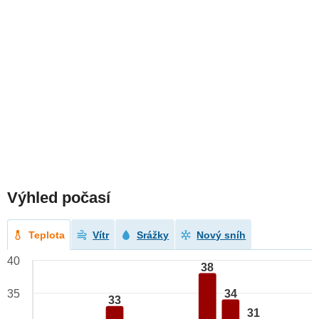
Výhled počasí
Teplota
Vítr
Srážky
Nový sníh
40
38
34
35
33
31