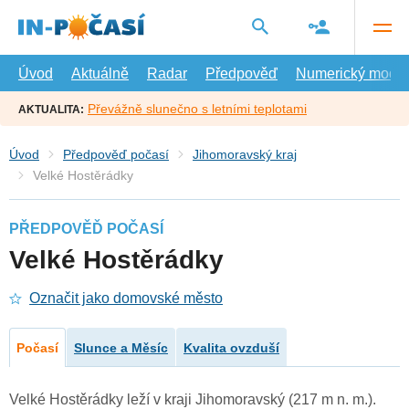
Přejít
na
hlavní
obsah
Úvod
Aktuálně
Radar
Předpověď
Numerický model
Převážně slunečno s letními teplotami
AKTUALITA:
Úvod
Předpověď počasí
Jihomoravský kraj
Velké Hostěrádky
PŘEDPOVĚĎ POČASÍ
Velké Hostěrádky
Označit jako domovské město
Počasí
Slunce a Měsíc
Kvalita ovzduší
Velké Hostěrádky leží v kraji Jihomoravský (217 m n. m.).