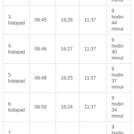
9
3.
hodin
06:45
16:28
11:37
listopad
44
minut
9
4.
hodin
06:46
16:27
11:37
listopad
40
minut
9
5.
hodin
06:48
16:25
11:37
listopad
37
minut
9
6.
hodin
06:50
16:24
11:37
listopad
34
minut
9
7.
hodin