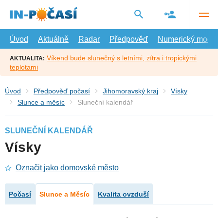
Přejít
na
hlavní
obsah
Úvod
Aktuálně
Radar
Předpověď
Numerický model
Víkend bude slunečný s letními, zítra i tropickými
AKTUALITA:
teplotami
Úvod
Předpověď počasí
Jihomoravský kraj
Vísky
Slunce a měsíc
Sluneční kalendář
SLUNEČNÍ KALENDÁŘ
Vísky
Označit jako domovské město
Počasí
Slunce a Měsíc
Kvalita ovzduší