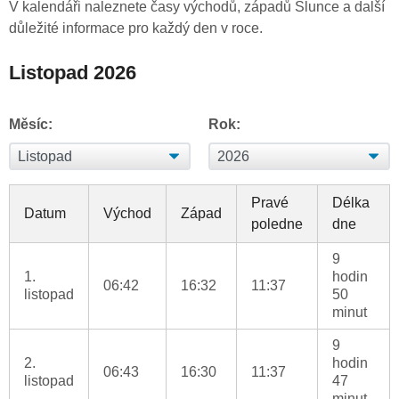
V kalendáři naleznete časy východů, západů Slunce a další
důležité informace pro každý den v roce.
Listopad 2026
Měsíc:
Rok:
Pravé
Délka
Datum
Východ
Západ
poledne
dne
9
1.
hodin
06:42
16:32
11:37
listopad
50
minut
9
2.
hodin
06:43
16:30
11:37
listopad
47
minut