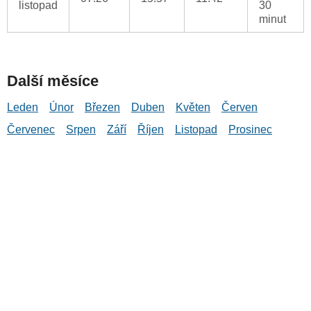
listopad
30
minut
Další měsíce
Leden
Únor
Březen
Duben
Květen
Červen
Červenec
Srpen
Září
Říjen
Listopad
Prosinec