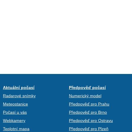
Aktuální počasí
Předpověď počasí
Radarové snímky
Numerický model
Meteostanice
Předpověď pro Prahu
Počasí u vás
Předpověď pro Brno
Webkamery
Předpověď pro Ostravu
Teplotní mapa
Předpověď pro Plzeň