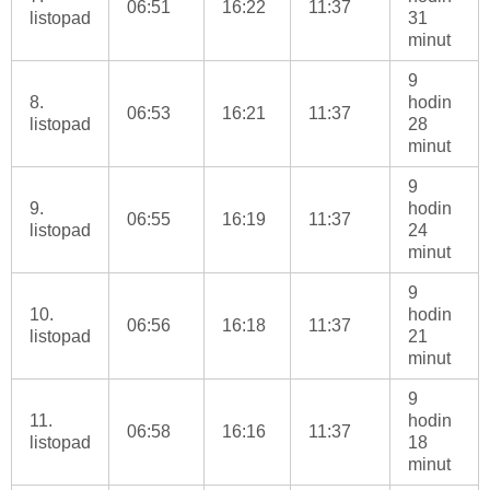
06:51
16:22
11:37
listopad
31
minut
9
8.
hodin
06:53
16:21
11:37
listopad
28
minut
9
9.
hodin
06:55
16:19
11:37
listopad
24
minut
9
10.
hodin
06:56
16:18
11:37
listopad
21
minut
9
11.
hodin
06:58
16:16
11:37
listopad
18
minut