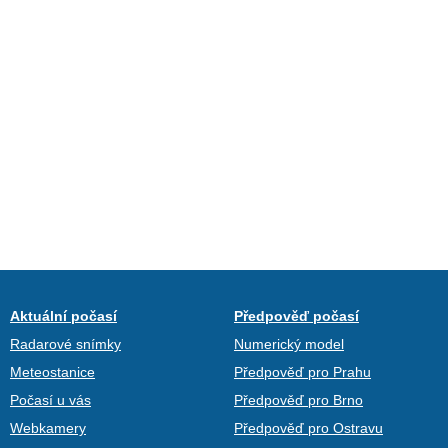
Aktuální počasí
Předpověď počasí
Radarové snímky
Numerický model
Meteostanice
Předpověď pro Prahu
Počasí u vás
Předpověď pro Brno
Webkamery
Předpověď pro Ostravu