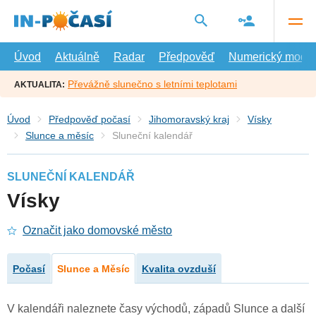
Přejít
na
hlavní
obsah
Úvod
Aktuálně
Radar
Předpověď
Numerický model
Převážně slunečno s letními teplotami
AKTUALITA:
Úvod
Předpověď počasí
Jihomoravský kraj
Vísky
Slunce a měsíc
Sluneční kalendář
SLUNEČNÍ KALENDÁŘ
Vísky
Označit jako domovské město
Počasí
Slunce a Měsíc
Kvalita ovzduší
V kalendáři naleznete časy východů, západů Slunce a další