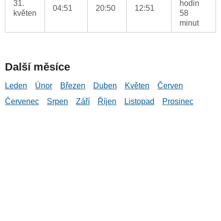
31.
hodin
04:51
20:50
12:51
květen
58
minut
Další měsíce
Leden
Únor
Březen
Duben
Květen
Červen
Červenec
Srpen
Září
Říjen
Listopad
Prosinec