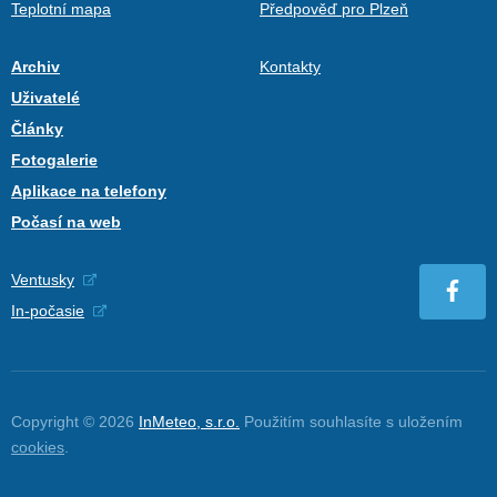
Teplotní mapa
Předpověď pro Plzeň
Archiv
Kontakty
Uživatelé
Články
Fotogalerie
Aplikace na telefony
Počasí na web
Ventusky
In-počasie
Copyright © 2026
InMeteo, s.r.o.
Použitím souhlasíte s uložením
cookies
.