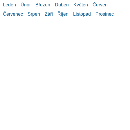
Leden
Únor
Březen
Duben
Květen
Červen
Červenec
Srpen
Září
Říjen
Listopad
Prosinec