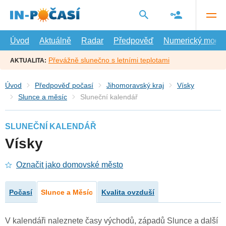
Přejít
na
hlavní
obsah
Úvod
Aktuálně
Radar
Předpověď
Numerický model
Převážně slunečno s letními teplotami
AKTUALITA:
Úvod
Předpověď počasí
Jihomoravský kraj
Vísky
Slunce a měsíc
Sluneční kalendář
SLUNEČNÍ KALENDÁŘ
Vísky
Označit jako domovské město
Počasí
Slunce a Měsíc
Kvalita ovzduší
V kalendáři naleznete časy východů, západů Slunce a další