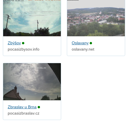
Zbýšov
Oslavany
pocasizbysov.info
oslavany.net
Zbraslav u Brna
pocasizbraslav.cz