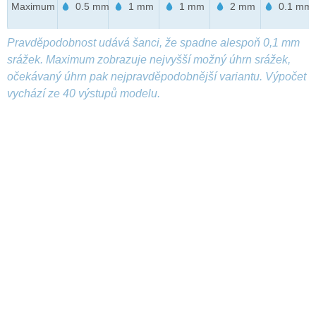
Maximum
0.5 mm
1 mm
1 mm
2 mm
0.1 mm
Pravděpodobnost udává šanci, že spadne alespoň 0,1 mm
srážek. Maximum zobrazuje nejvyšší možný úhrn srážek,
očekávaný úhrn pak nejpravděpodobnější variantu. Výpočet
vychází ze 40 výstupů modelu.