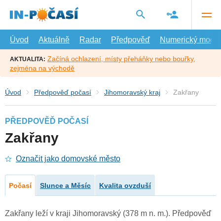
Přejít
na
hlavní
obsah
Úvod
Aktuálně
Radar
Předpověď
Numerický model
Začíná ochlazení, místy přeháňky nebo bouřky,
AKTUALITA:
zejména na východě
Úvod
Předpověď počasí
Jihomoravský kraj
Zakřany
PŘEDPOVĚĎ POČASÍ
Zakřany
Označit jako domovské město
Počasí
Slunce a Měsíc
Kvalita ovzduší
Zakřany leží v kraji Jihomoravský (378 m n. m.). Předpověď