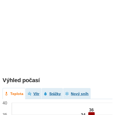
Výhled počasí
Teplota
Vítr
Srážky
Nový sníh
40
36
34
35