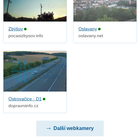
Zbýšov
Oslavany
pocasizbysov.info
oslavany.net
Ostrovačice - D1
dopravniinfo.cz
Další webkamery