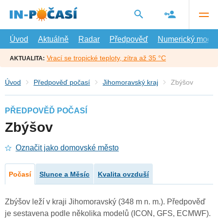
Přejít
na
hlavní
obsah
Úvod
Aktuálně
Radar
Předpověď
Numerický model
Vrací se tropické teploty, zítra až 35 °C
AKTUALITA:
Úvod
Předpověď počasí
Jihomoravský kraj
Zbýšov
PŘEDPOVĚĎ POČASÍ
Zbýšov
Označit jako domovské město
Počasí
Slunce a Měsíc
Kvalita ovzduší
Zbýšov leží v kraji Jihomoravský (348 m n. m.). Předpověď
je sestavena podle několika modelů (ICON, GFS, ECMWF).