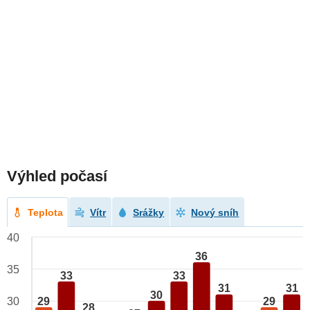
Výhled počasí
Teplota
Vítr
Srážky
Nový sníh
40
36
35
33
33
31
31
30
29
29
30
28