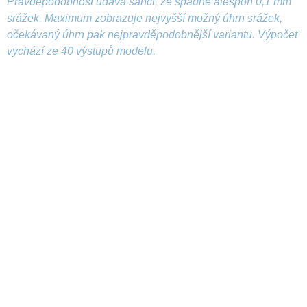
Pravděpodobnost udává šanci, že spadne alespoň 0,1 mm
srážek. Maximum zobrazuje nejvyšší možný úhrn srážek,
očekávaný úhrn pak nejpravděpodobnější variantu. Výpočet
vychází ze 40 výstupů modelu.