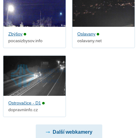
Zbýšov
Oslavany
pocasizbysov.info
oslavany.net
Ostrovačice - D1
dopravniinfo.cz
Další webkamery