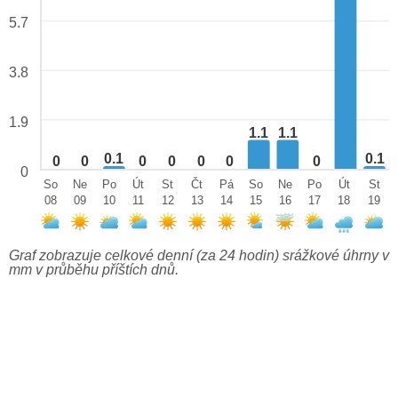
5.7
3.8
1.9
1.1
1.1
0.1
0.1
0
0
0
0
0
0
0
0
So
Ne
Po
Út
St
Čt
Pá
So
Ne
Po
Út
St
08
09
10
11
12
13
14
15
16
17
18
19
Graf zobrazuje celkové denní (za 24 hodin) srážkové úhrny v
mm v průběhu příštích dnů.