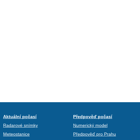
Aktuální počasí
Předpověď počasí
Radarové snímky
Numerický model
Meteostanice
Předpověď pro Prahu