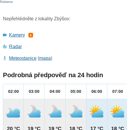
Nepřehlédněte z lokality Zbýšov:
Kamery
6
Radar
Meteostanice
(
mapa
)
Podrobná předpověď na 24 hodin
02:00
03:00
04:00
05:00
06:00
07:00
20 °C
19 °C
19 °C
18 °C
17 °C
18 °C