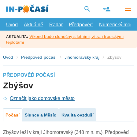
Přejít
na
hlavní
obsah
Úvod
Aktuálně
Radar
Předpověď
Numerický model
Víkend bude slunečný s letními, zítra i tropickými
AKTUALITA:
teplotami
Úvod
Předpověď počasí
Jihomoravský kraj
Zbýšov
PŘEDPOVĚĎ POČASÍ
Zbýšov
Označit jako domovské město
Počasí
Slunce a Měsíc
Kvalita ovzduší
Zbýšov leží v kraji Jihomoravský (348 m n. m.). Předpověď