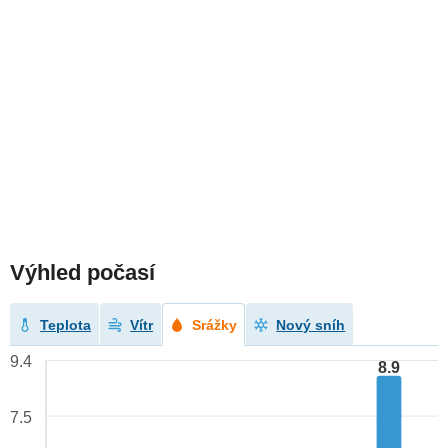
Výhled počasí
Teplota
Vítr
Srážky
Nový sníh
9.4
8.9
7.5