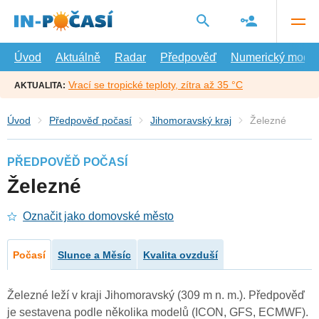
Přejít
na
hlavní
obsah
Úvod
Aktuálně
Radar
Předpověď
Numerický model
Vrací se tropické teploty, zítra až 35 °C
AKTUALITA:
Úvod
Předpověď počasí
Jihomoravský kraj
Železné
PŘEDPOVĚĎ POČASÍ
Železné
Označit jako domovské město
Počasí
Slunce a Měsíc
Kvalita ovzduší
Železné leží v kraji Jihomoravský (309 m n. m.). Předpověď
je sestavena podle několika modelů (ICON, GFS, ECMWF).