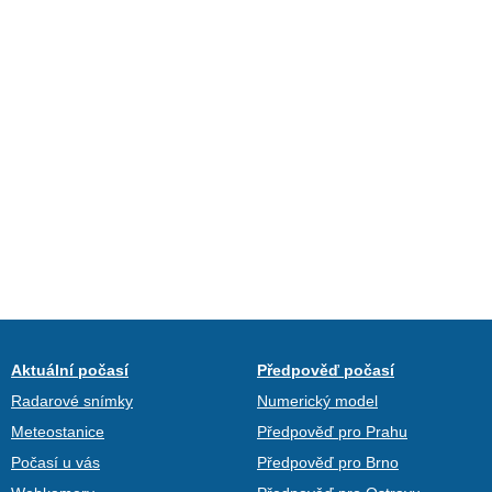
Aktuální počasí
Předpověď počasí
Radarové snímky
Numerický model
Meteostanice
Předpověď pro Prahu
Počasí u vás
Předpověď pro Brno