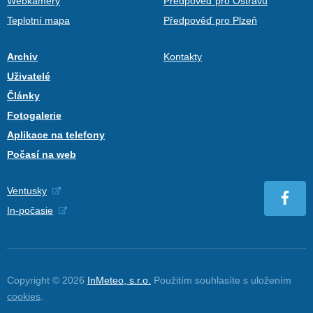
Webkamery
Předpověď pro Ostravu
Teplotní mapa
Předpověď pro Plzeň
Archiv
Kontakty
Uživatelé
Články
Fotogalerie
Aplikace na telefony
Počasí na web
Ventusky
In-počasie
Copyright © 2026
InMeteo, s.r.o.
Použitím souhlasíte s uložením
cookies
.