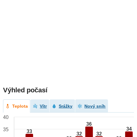
Výhled počasí
Teplota
Vítr
Srážky
Nový sníh
40
36
34
35
33
32
32