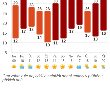
30
30
29
30
28
26
26
26
25
20
19
18
17
17
15
16
15
14
13
12
12
10
11
10
5
Ne
Po
Út
St
Čt
Pá
So
Ne
Po
Út
St
Čt
09
10
11
12
13
14
15
16
17
18
19
20
Graf zobrazuje nejvyšší a nejnižší denní teploty v průběhu
příštích dnů.