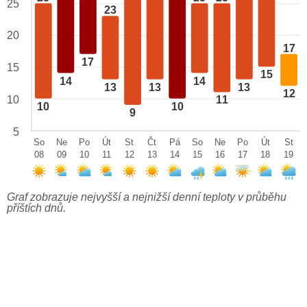
25
23
20
17
17
15
15
14
14
13
13
13
12
10
11
10
10
9
5
So
Ne
Po
Út
St
Čt
Pá
So
Ne
Po
Út
St
08
09
10
11
12
13
14
15
16
17
18
19
Graf zobrazuje nejvyšší a nejnižší denní teploty v průběhu
příštích dnů.