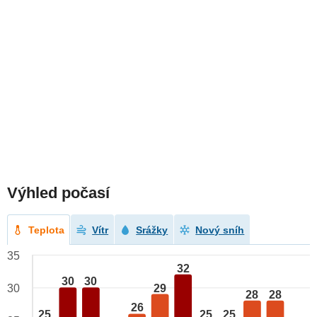
Výhled počasí
Teplota
Vítr
Srážky
Nový sníh
35
32
30
30
29
30
28
28
26
25
25
25