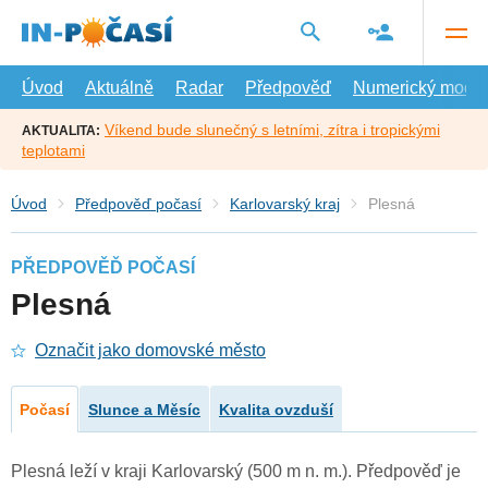
Přejít
na
hlavní
obsah
Úvod
Aktuálně
Radar
Předpověď
Numerický model
Víkend bude slunečný s letními, zítra i tropickými
AKTUALITA:
teplotami
Úvod
Předpověď počasí
Karlovarský kraj
Plesná
PŘEDPOVĚĎ POČASÍ
Plesná
Označit jako domovské město
Počasí
Slunce a Měsíc
Kvalita ovzduší
Plesná leží v kraji Karlovarský (500 m n. m.). Předpověď je