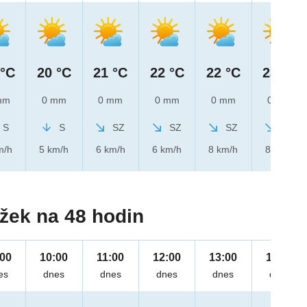
 °C
20 °C
21 °C
22 °C
22 °C
23 °C
mm
0 mm
0 mm
0 mm
0 mm
0 mm
S
S
SZ
SZ
SZ
SZ
m/h
5 km/h
6 km/h
6 km/h
8 km/h
8 km/h
žek na 48 hodin
:00
10:00
11:00
12:00
13:00
14:00
es
dnes
dnes
dnes
dnes
dnes