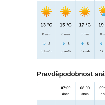
13 °C
15 °C
17 °C
19
0 mm
0 mm
0 mm
0 
S
S
S
5 km/h
5 km/h
7 km/h
7 k
Pravděpodobnost srá
07:00
08:00
09
dnes
dnes
dn