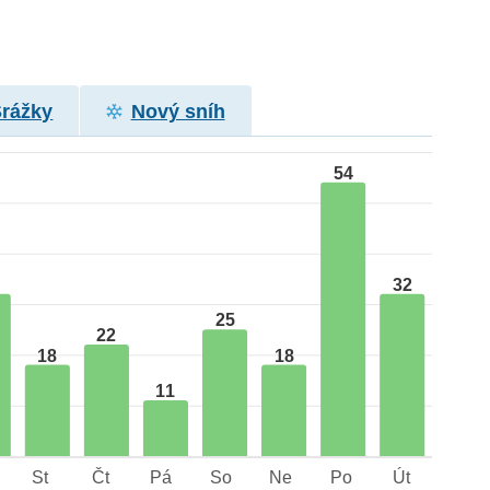
Srážky
Nový sníh
54
32
25
22
18
18
11
St
Čt
Pá
So
Ne
Po
Út