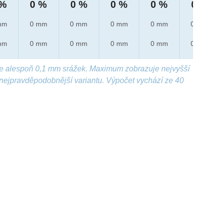
 %
0 %
0 %
0 %
0 %
0 %
mm
0 mm
0 mm
0 mm
0 mm
0 mm
mm
0 mm
0 mm
0 mm
0 mm
0 mm
e alespoň 0,1 mm srážek. Maximum zobrazuje nejvyšší
nejpravděpodobnější variantu. Výpočet vychází ze 40