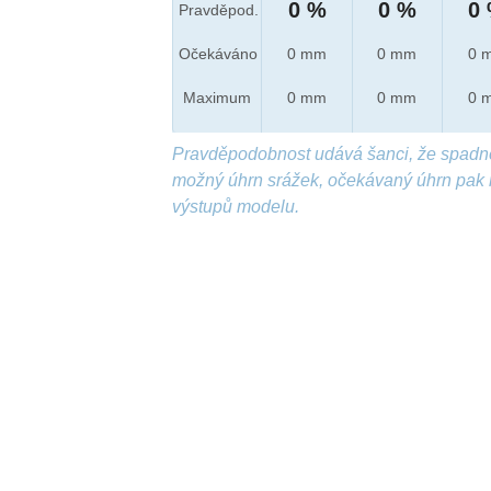
0 %
0 %
0
Pravděpod.
Očekáváno
0 mm
0 mm
0 
Maximum
0 mm
0 mm
0 
Pravděpodobnost udává šanci, že spadn
možný úhrn srážek, očekávaný úhrn pak 
výstupů modelu.