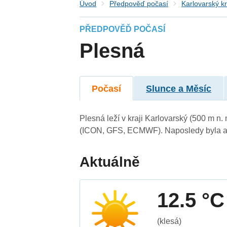
Úvod
Předpověď počasí
Karlovarský kr
PŘEDPOVĚĎ POČASÍ
Plesná
Počasí
Slunce a Měsíc
Plesná leží v kraji Karlovarský (500 m n
(ICON, GFS, ECMWF). Naposledy byla ak
Aktuálně
12.5 °C
(klesá)