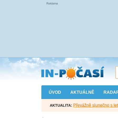
Přejít
na
hlavní
obsah
ÚVOD
AKTUÁLNĚ
RADA
Převážně slunečno s let
AKTUALITA: