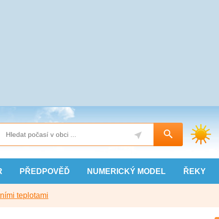
R
PŘEDPOVĚĎ
NUMERICKÝ
MODEL
ŘEKY
ními teplotami