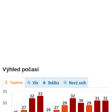
Výhled počasí
Teplota
Vítr
Srážky
Nový sníh
35
33
32
32
31
31
30
29
29
30
27
27
26