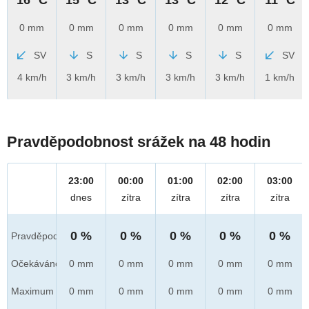
0 mm
0 mm
0 mm
0 mm
0 mm
0 mm
SV
S
S
S
S
SV
4 km/h
3 km/h
3 km/h
3 km/h
3 km/h
1 km/h
Pravděpodobnost srážek na 48 hodin
23:00
00:00
01:00
02:00
03:00
dnes
zítra
zítra
zítra
zítra
0 %
0 %
0 %
0 %
0 %
Pravděpod.
Očekáváno
0 mm
0 mm
0 mm
0 mm
0 mm
Maximum
0 mm
0 mm
0 mm
0 mm
0 mm