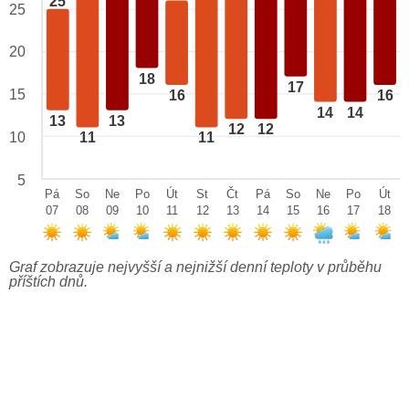
25
25
20
18
17
15
16
16
14
14
13
13
12
12
10
11
11
5
Pá
So
Ne
Po
Út
St
Čt
Pá
So
Ne
Po
Út
07
08
09
10
11
12
13
14
15
16
17
18
Graf zobrazuje nejvyšší a nejnižší denní teploty v průběhu
příštích dnů.