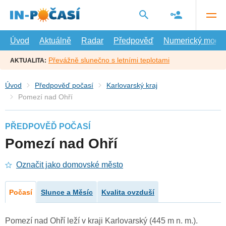
Přejít
na
hlavní
obsah
Úvod
Aktuálně
Radar
Předpověď
Numerický model
Převážně slunečno s letními teplotami
AKTUALITA:
Úvod
Předpověď počasí
Karlovarský kraj
Pomezí nad Ohří
PŘEDPOVĚĎ POČASÍ
Pomezí nad Ohří
Označit jako domovské město
Počasí
Slunce a Měsíc
Kvalita ovzduší
Pomezí nad Ohří leží v kraji Karlovarský (445 m n. m.).