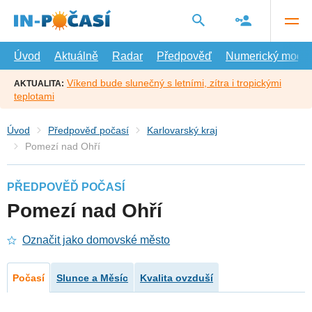
Přejít
na
hlavní
obsah
Úvod
Aktuálně
Radar
Předpověď
Numerický model
Víkend bude slunečný s letními, zítra i tropickými
AKTUALITA:
teplotami
Úvod
Předpověď počasí
Karlovarský kraj
Pomezí nad Ohří
PŘEDPOVĚĎ POČASÍ
Pomezí nad Ohří
Označit jako domovské město
Počasí
Slunce a Měsíc
Kvalita ovzduší