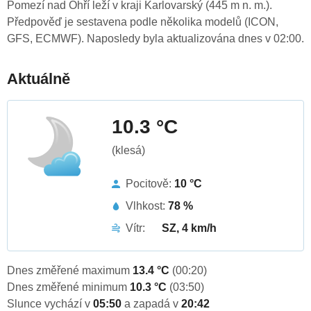
Pomezí nad Ohří leží v kraji Karlovarský (445 m n. m.).
Předpověď je sestavena podle několika modelů (ICON,
GFS, ECMWF). Naposledy byla aktualizována dnes v 02:00.
Aktuálně
10.3 °C
(klesá)
Pocitově:
10 °C
Vlhkost:
78 %
Vítr:
SZ, 4 km/h
Dnes změřené maximum
13.4 °C
(00:20)
Dnes změřené minimum
10.3 °C
(03:50)
Slunce vychází v
05:50
a zapadá v
20:42