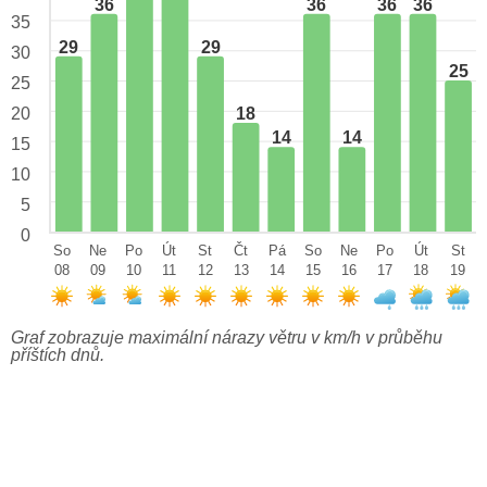
36
36
36
36
35
29
29
30
25
25
18
20
14
14
15
10
5
0
So
Ne
Po
Út
St
Čt
Pá
So
Ne
Po
Út
St
08
09
10
11
12
13
14
15
16
17
18
19
Graf zobrazuje maximální nárazy větru v km/h v průběhu
příštích dnů.