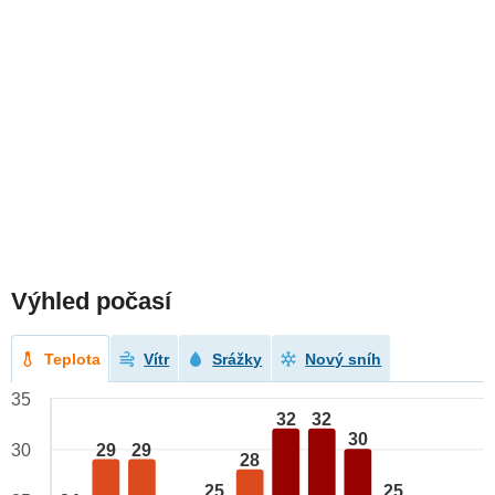
Výhled počasí
Teplota
Vítr
Srážky
Nový sníh
35
32
32
30
29
29
30
28
25
25