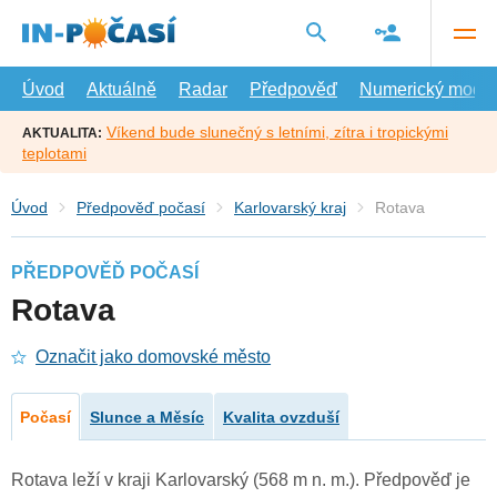
Přejít
na
hlavní
obsah
Úvod
Aktuálně
Radar
Předpověď
Numerický model
Víkend bude slunečný s letními, zítra i tropickými
AKTUALITA:
teplotami
Úvod
Předpověď počasí
Karlovarský kraj
Rotava
PŘEDPOVĚĎ POČASÍ
Rotava
Označit jako domovské město
Počasí
Slunce a Měsíc
Kvalita ovzduší
Rotava leží v kraji Karlovarský (568 m n. m.). Předpověď je