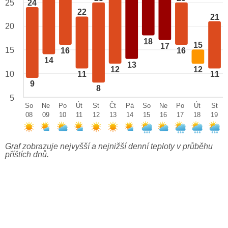
24
25
22
21
20
18
15
17
15
16
16
14
13
12
12
10
11
11
9
8
5
So
Ne
Po
Út
St
Čt
Pá
So
Ne
Po
Út
St
08
09
10
11
12
13
14
15
16
17
18
19
Graf zobrazuje nejvyšší a nejnižší denní teploty v průběhu
příštích dnů.