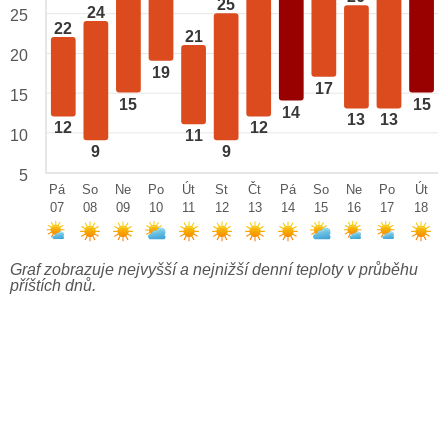
25
24
25
22
21
20
19
17
15
15
15
14
13
13
12
12
10
11
9
9
5
Pá
So
Ne
Po
Út
St
Čt
Pá
So
Ne
Po
Út
07
08
09
10
11
12
13
14
15
16
17
18
Graf zobrazuje nejvyšší a nejnižší denní teploty v průběhu
příštích dnů.