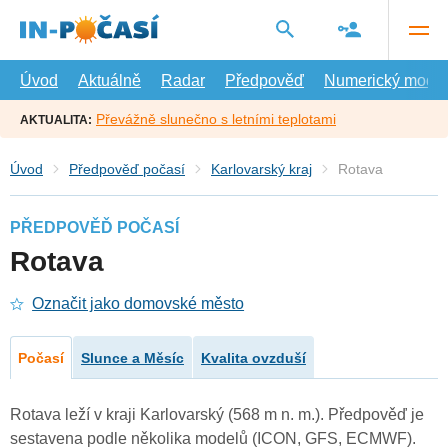
Přejít
na
hlavní
obsah
Úvod
Aktuálně
Radar
Předpověď
Numerický model
Převážně slunečno s letními teplotami
AKTUALITA:
Úvod
Předpověď počasí
Karlovarský kraj
Rotava
PŘEDPOVĚĎ POČASÍ
Rotava
Označit jako domovské město
Počasí
Slunce a Měsíc
Kvalita ovzduší
Rotava leží v kraji Karlovarský (568 m n. m.). Předpověď je
sestavena podle několika modelů (ICON, GFS, ECMWF).