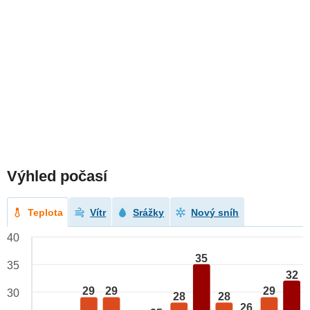
Výhled počasí
Teplota
Vítr
Srážky
Nový sníh
40
35
35
32
29
29
29
30
28
28
26