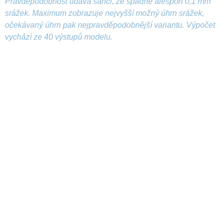
Pravděpodobnost udává šanci, že spadne alespoň 0,1 mm
srážek. Maximum zobrazuje nejvyšší možný úhrn srážek,
očekávaný úhrn pak nejpravděpodobnější variantu. Výpočet
vychází ze 40 výstupů modelu.