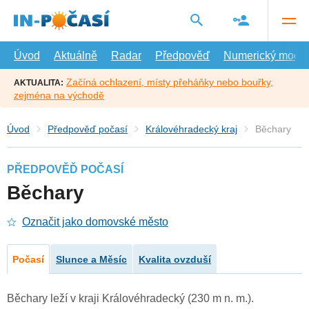
Přejít
na
hlavní
obsah
Úvod
Aktuálně
Radar
Předpověď
Numerický model
Začíná ochlazení, místy přeháňky nebo bouřky,
AKTUALITA:
zejména na východě
Úvod
Předpověď počasí
Královéhradecký kraj
Běchary
PŘEDPOVĚĎ POČASÍ
Běchary
Označit jako domovské město
Počasí
Slunce a Měsíc
Kvalita ovzduší
Běchary leží v kraji Královéhradecký (230 m n. m.).