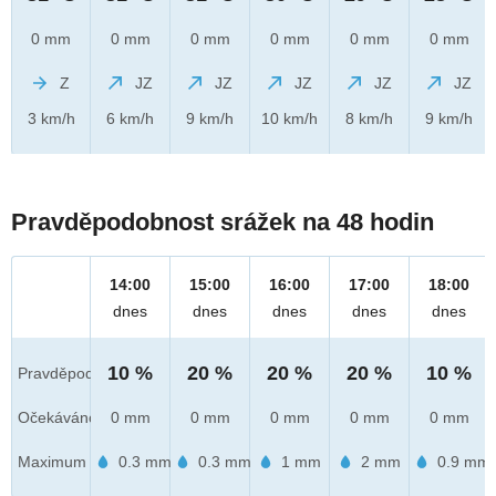
0 mm
0 mm
0 mm
0 mm
0 mm
0 mm
Z
JZ
JZ
JZ
JZ
JZ
3 km/h
6 km/h
9 km/h
10 km/h
8 km/h
9 km/h
Pravděpodobnost srážek na 48 hodin
14:00
15:00
16:00
17:00
18:00
dnes
dnes
dnes
dnes
dnes
10 %
20 %
20 %
20 %
10 %
Pravděpod.
Očekáváno
0 mm
0 mm
0 mm
0 mm
0 mm
Maximum
0.3 mm
0.3 mm
1 mm
2 mm
0.9 mm