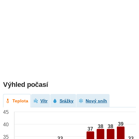
Výhled počasí
Teplota
Vítr
Srážky
Nový sníh
45
39
40
38
38
37
35
33
33