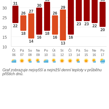
31
30
29
30
27
26
26
25
23
23
22
22
20
20
18
18
15
16
16
16
14
13
10
Čt
Pá
So
Ne
Po
Út
St
Čt
Pá
So
Ne
Po
06
07
08
09
10
11
12
13
14
15
16
17
Graf zobrazuje nejvyšší a nejnižší denní teploty v průběhu
příštích dnů.