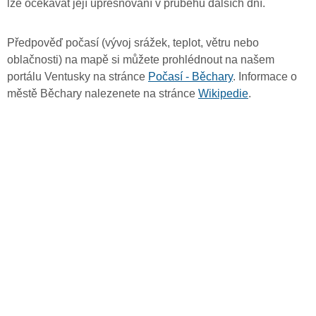
lze očekávat její upřesňování v průběhu dalších dní.
Předpověď počasí (vývoj srážek, teplot, větru nebo
oblačnosti) na mapě si můžete prohlédnout na našem
portálu Ventusky na stránce
Počasí - Běchary
. Informace o
městě Běchary nalezenete na stránce
Wikipedie
.