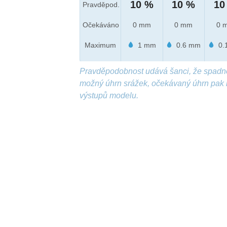
10 %
10 %
10
Pravděpod.
Očekáváno
0 mm
0 mm
0 
Maximum
1 mm
0.6 mm
0.
Pravděpodobnost udává šanci, že spadn
možný úhrn srážek, očekávaný úhrn pak 
výstupů modelu.