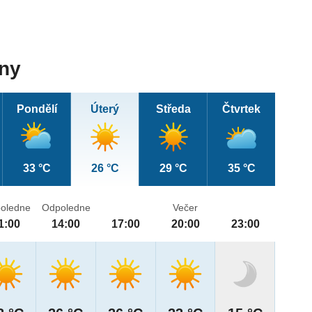
dny
Pondělí
Úterý
Středa
Čtvrtek
33 °C
26 °C
29 °C
35 °C
oledne
Odpoledne
Večer
1:00
14:00
17:00
20:00
23:00