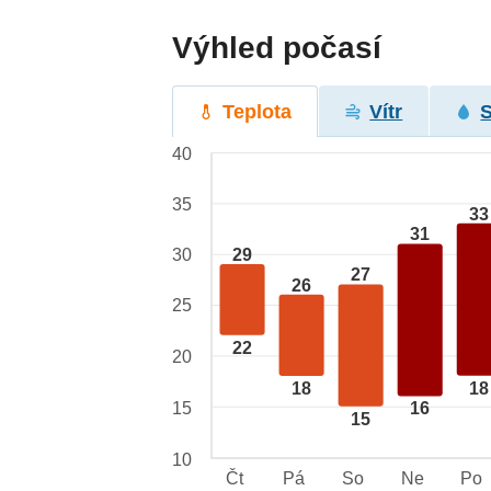
Výhled počasí
Teplota
Vítr
40
35
33
31
29
30
27
26
25
22
20
18
18
15
16
15
10
Čt
Pá
So
Ne
Po