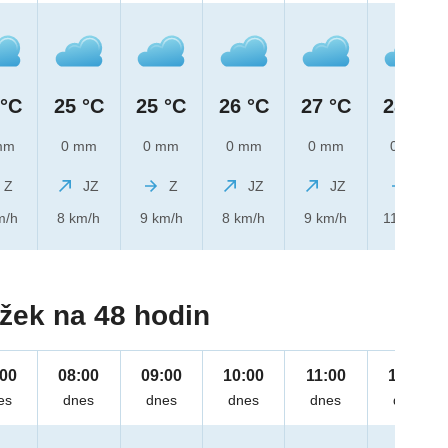
 °C
25 °C
25 °C
26 °C
27 °C
28 °C
mm
0 mm
0 mm
0 mm
0 mm
0 mm
Z
JZ
Z
JZ
JZ
Z
m/h
8 km/h
9 km/h
8 km/h
9 km/h
11 km/h
žek na 48 hodin
:00
08:00
09:00
10:00
11:00
12:00
es
dnes
dnes
dnes
dnes
dnes