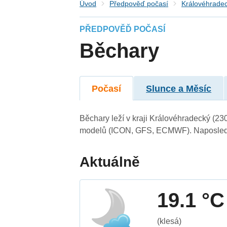
Úvod
Předpověď počasí
Královéhradec
PŘEDPOVĚĎ POČASÍ
Běchary
Počasí
Slunce a Měsíc
Běchary leží v kraji Královéhradecký (23
modelů (ICON, GFS, ECMWF). Naposledy 
Aktuálně
19.1 °C
(klesá)