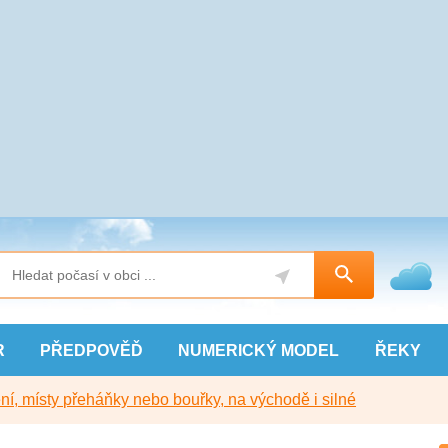
R
PŘEDPOVĚĎ
NUMERICKÝ
MODEL
ŘEKY
í, místy přeháňky nebo bouřky, na východě i silné