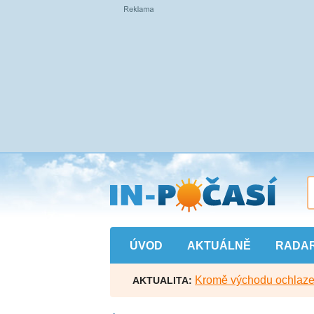
Přejít
na
hlavní
obsah
ÚVOD
AKTUÁLNĚ
RADA
Kromě východu ochlazen
AKTUALITA: