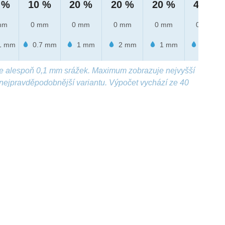
 %
10 %
20 %
20 %
20 %
40 %
mm
0 mm
0 mm
0 mm
0 mm
0 mm
1 mm
0.7 mm
1 mm
2 mm
1 mm
2 mm
e alespoň 0,1 mm srážek. Maximum zobrazuje nejvyšší
nejpravděpodobnější variantu. Výpočet vychází ze 40