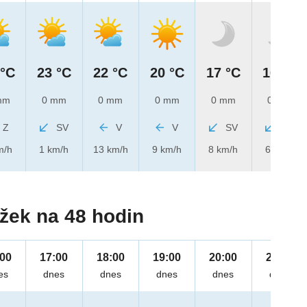
 °C
23 °C
22 °C
20 °C
17 °C
16 °C
mm
0 mm
0 mm
0 mm
0 mm
0 mm
Z
SV
V
V
SV
SV
m/h
1 km/h
13 km/h
9 km/h
8 km/h
6 km/h
žek na 48 hodin
:00
17:00
18:00
19:00
20:00
21:00
es
dnes
dnes
dnes
dnes
dnes