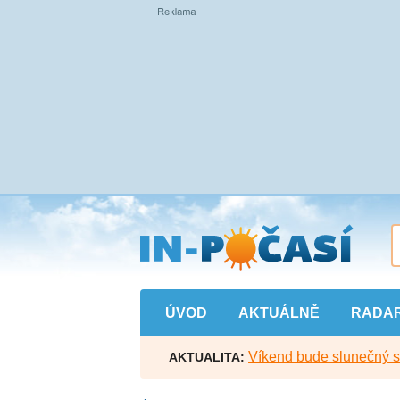
Přejít
na
hlavní
obsah
ÚVOD
AKTUÁLNĚ
RADA
Víkend bude slunečný s l
AKTUALITA: