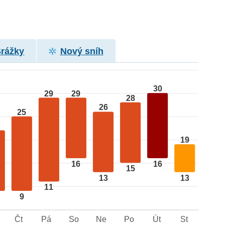
Srážky
Nový sníh
30
29
29
28
26
25
19
16
16
15
13
13
11
9
Čt
Pá
So
Ne
Po
Út
St