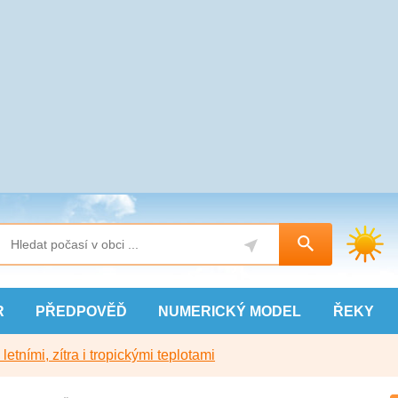
R
PŘEDPOVĚĎ
NUMERICKÝ
MODEL
ŘEKY
etními, zítra i tropickými teplotami