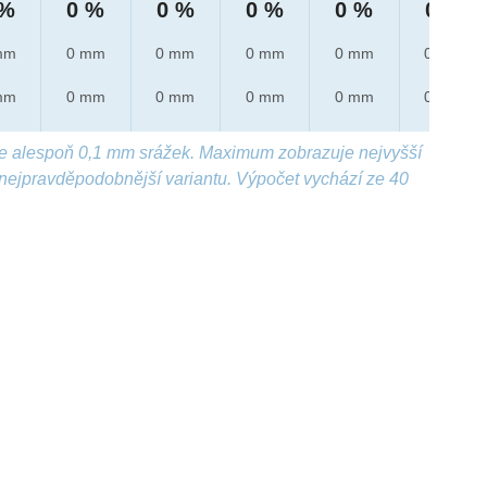
 %
0 %
0 %
0 %
0 %
0 %
mm
0 mm
0 mm
0 mm
0 mm
0 mm
mm
0 mm
0 mm
0 mm
0 mm
0 mm
e alespoň 0,1 mm srážek. Maximum zobrazuje nejvyšší
nejpravděpodobnější variantu. Výpočet vychází ze 40