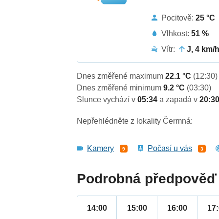
Pocitově:
25 °C
Vlhkost:
51 %
Vítr:
J, 4 km/
Dnes změřené maximum
22.1 °C
(12:30)
Dnes změřené minimum
9.2 °C
(03:30)
Slunce vychází v
05:34
a zapadá v
20:3
Nepřehlédněte z lokality Čermná:
Kamery
Počasí u vás
9
3
Podrobná předpověď 
14:00
15:00
16:00
17