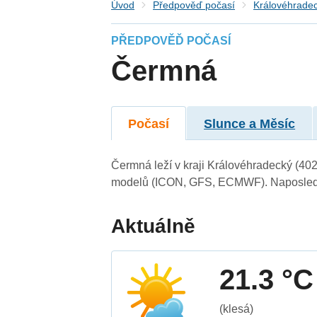
Úvod
Předpověď počasí
Královéhradec
PŘEDPOVĚĎ POČASÍ
Čermná
Počasí
Slunce a Měsíc
Čermná leží v kraji Královéhradecký (40
modelů (ICON, GFS, ECMWF). Naposledy 
Aktuálně
21.3 °C
(klesá)