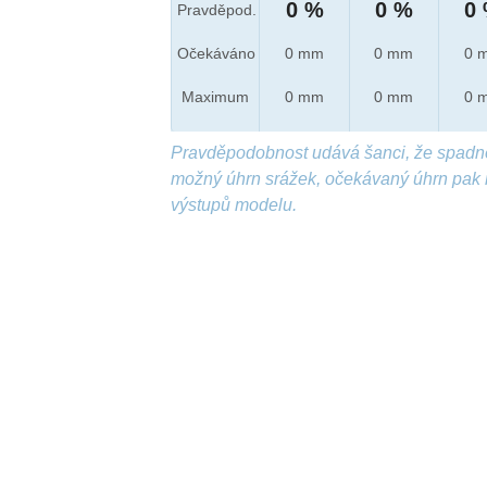
0 %
0 %
0
Pravděpod.
Očekáváno
0 mm
0 mm
0 
Maximum
0 mm
0 mm
0 
Pravděpodobnost udává šanci, že spadn
možný úhrn srážek, očekávaný úhrn pak 
výstupů modelu.