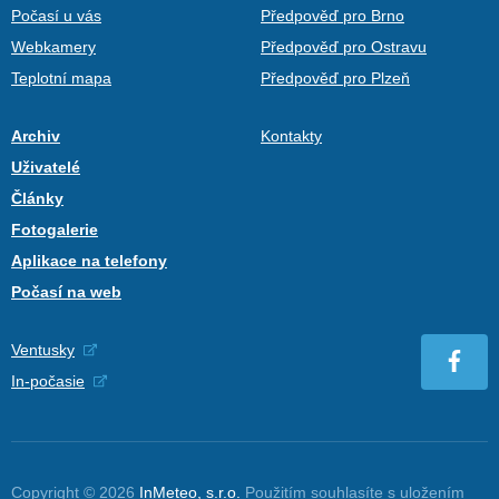
Počasí u vás
Předpověď pro Brno
Webkamery
Předpověď pro Ostravu
Teplotní mapa
Předpověď pro Plzeň
Archiv
Kontakty
Uživatelé
Články
Fotogalerie
Aplikace na telefony
Počasí na web
Ventusky
In-počasie
Copyright © 2026
InMeteo, s.r.o.
Použitím souhlasíte s uložením