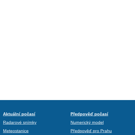
Aktuální počasí
Předpověď počasí
Radarové snímky
Numerický model
Meteostanice
Předpověď pro Prahu