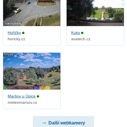
Hořičky
Kuks
horicky.cz
avatech.cz
Maršov u Úpice
meteomarsov.cz
Další webkamery