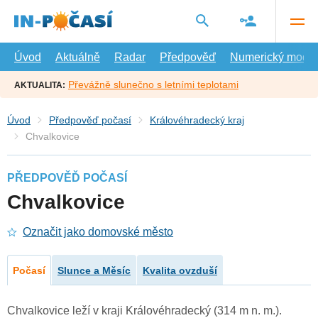
Přejít
na
hlavní
obsah
Úvod
Aktuálně
Radar
Předpověď
Numerický model
Převážně slunečno s letními teplotami
AKTUALITA:
Úvod
Předpověď počasí
Královéhradecký kraj
Chvalkovice
PŘEDPOVĚĎ POČASÍ
Chvalkovice
Označit jako domovské město
Počasí
Slunce a Měsíc
Kvalita ovzduší
Chvalkovice leží v kraji Královéhradecký (314 m n. m.).