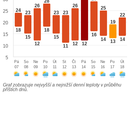
28
26
26
25
24
25
23
23
23
22
19
20
18
18
15
16
15
15
14
14
13
12
12
12
10
11
5
Pá
So
Ne
Po
Út
St
Čt
Pá
So
Ne
Po
Út
07
08
09
10
11
12
13
14
15
16
17
18
Graf zobrazuje nejvyšší a nejnižší denní teploty v průběhu
příštích dnů.