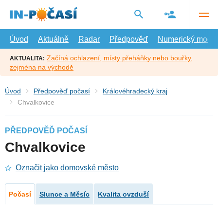
Přejít
na
hlavní
obsah
Úvod
Aktuálně
Radar
Předpověď
Numerický model
Začíná ochlazení, místy přeháňky nebo bouřky,
AKTUALITA:
zejména na východě
Úvod
Předpověď počasí
Královéhradecký kraj
Chvalkovice
PŘEDPOVĚĎ POČASÍ
Chvalkovice
Označit jako domovské město
Počasí
Slunce a Měsíc
Kvalita ovzduší