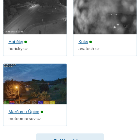
Hořičky
Kuks
horicky.cz
avatech.cz
Maršov u Úpice
meteomarsov.cz