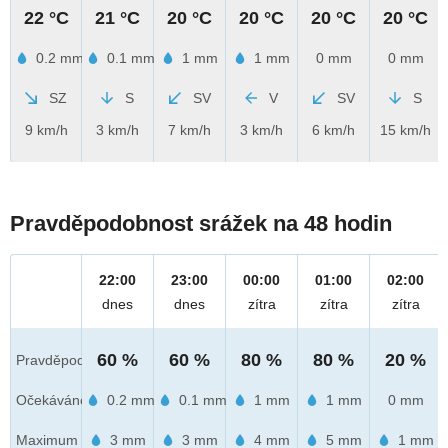
22 °C
21 °C
20 °C
20 °C
20 °C
20 °C
0.2 mm
0.1 mm
1 mm
1 mm
0 mm
0 mm
SZ
S
SV
V
SV
S
9 km/h
3 km/h
7 km/h
3 km/h
6 km/h
15 km/h
Pravděpodobnost srážek na 48 hodin
22:00
23:00
00:00
01:00
02:00
dnes
dnes
zítra
zítra
zítra
60 %
60 %
80 %
80 %
20 %
Pravděpod.
Očekáváno
0.2 mm
0.1 mm
1 mm
1 mm
0 mm
Maximum
3 mm
3 mm
4 mm
5 mm
1 mm