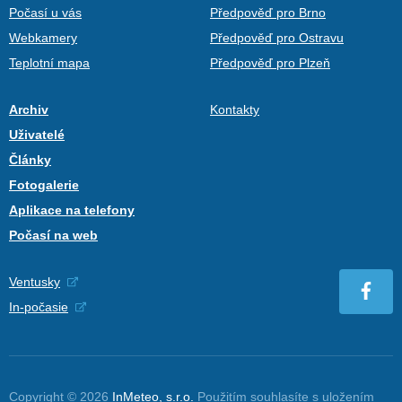
Počasí u vás
Předpověď pro Brno
Webkamery
Předpověď pro Ostravu
Teplotní mapa
Předpověď pro Plzeň
Archiv
Kontakty
Uživatelé
Články
Fotogalerie
Aplikace na telefony
Počasí na web
Ventusky
In-počasie
Copyright © 2026
InMeteo, s.r.o.
Použitím souhlasíte s uložením