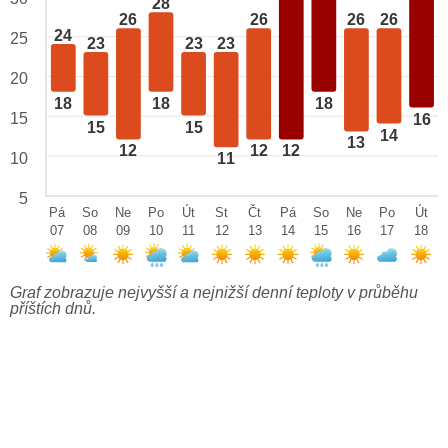
28
26
26
26
26
24
25
23
23
23
20
18
18
18
15
16
15
15
14
13
12
12
12
10
11
5
Pá
So
Ne
Po
Út
St
Čt
Pá
So
Ne
Po
Út
07
08
09
10
11
12
13
14
15
16
17
18
Graf zobrazuje nejvyšší a nejnižší denní teploty v průběhu
příštích dnů.