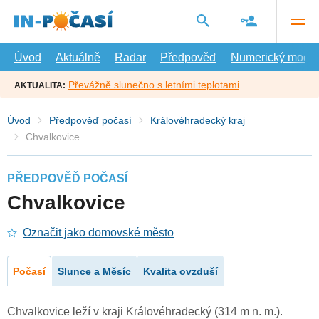
Přejít
na
hlavní
obsah
Úvod
Aktuálně
Radar
Předpověď
Numerický model
Převážně slunečno s letními teplotami
AKTUALITA:
Úvod
Předpověď počasí
Královéhradecký kraj
Chvalkovice
PŘEDPOVĚĎ POČASÍ
Chvalkovice
Označit jako domovské město
Počasí
Slunce a Měsíc
Kvalita ovzduší
Chvalkovice leží v kraji Královéhradecký (314 m n. m.).