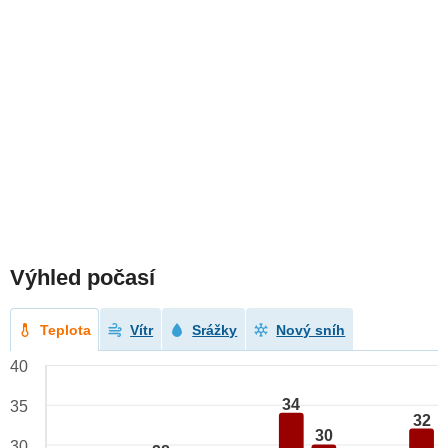
Výhled počasí
Teplota
Vítr
Srážky
Nový sníh
40
34
35
32
30
30