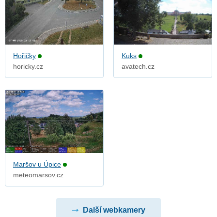
Hořičky
Kuks
horicky.cz
avatech.cz
Maršov u Úpice
meteomarsov.cz
Další webkamery