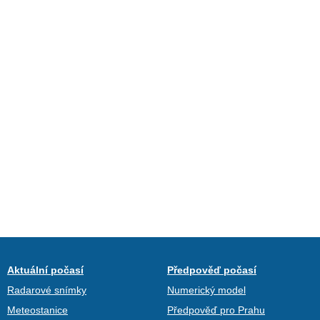
Aktuální počasí
Předpověď počasí
Radarové snímky
Numerický model
Meteostanice
Předpověď pro Prahu